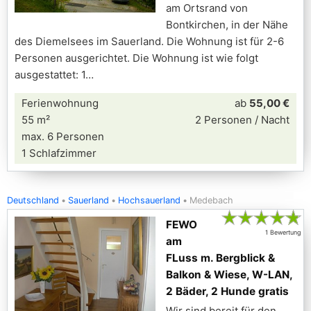
am Ortsrand von
Bontkirchen, in der Nähe
des Diemelsees im Sauerland. Die Wohnung ist für 2-6
Personen ausgerichtet. Die Wohnung ist wie folgt
ausgestattet: 1
Ferienwohnung
ab
55,00 €
55 m²
2 Personen / Nacht
max. 6 Personen
1 Schlafzimmer
Deutschland
Sauerland
Hochsauerland
Medebach
★
★
★
★
★
FEWO
1 Bewertung
am
FLuss m. Bergblick &
Balkon & Wiese, W-LAN,
2 Bäder, 2 Hunde gratis
Wir sind bereit für den