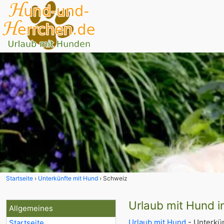
Startseite
Unterkünfte mit Hund
Schweiz
Urlaub mit Hund i
Allgemeines
Urlaub mit Hund
- Unterkün
Startseite