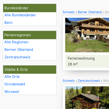
Bundesländer
Schweiz
Berner Oberland
Gr
Alle Bundesländer
Bern
Ferienregionen
Alle Regionen
Berner Oberland
Zentralschweiz
Ferienwohnung
28 m²
Städte & Orte
Alle Orte
Schweiz
Zentralschweiz
Wir
Grindelwald
Wirzweli