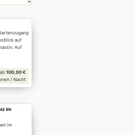
 Gartenzugang
usblick auf
assiv. Auf
ab
100,00 €
onen / Nacht
iz im
wil im