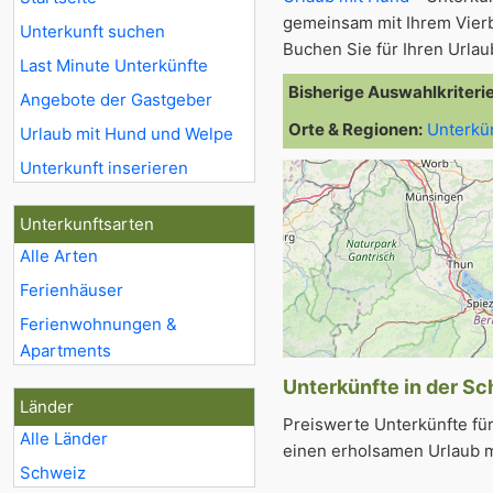
gemeinsam mit Ihrem Vier
Unterkunft suchen
Buchen Sie für Ihren Urla
Last Minute Unterkünfte
Bisherige Auswahlkriteri
Angebote der Gastgeber
Orte & Regionen:
Unterkü
Urlaub mit Hund und Welpe
Unterkunft inserieren
Unterkunftsarten
Alle Arten
Ferienhäuser
Ferienwohnungen &
Apartments
Unterkünfte in der Sc
Länder
Preiswerte Unterkünfte fü
Alle Länder
einen erholsamen Urlaub m
Schweiz