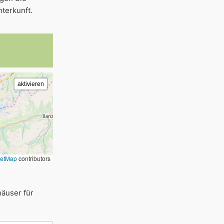
terkunft.
eetMap
contributors
häuser für