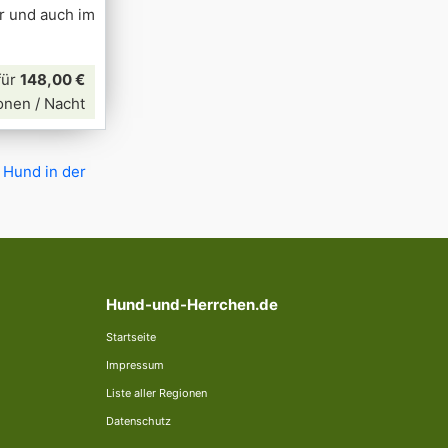
r und auch im
für
148,00 €
onen / Nacht
 Hund in der
Hund-und-Herrchen.de
Startseite
Impressum
Liste aller Regionen
Datenschutz