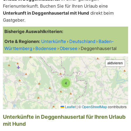
Ferienunterkunft. Buchen Sie für Ihren Urlaub eine
Unterkunft in Deggenhausertal mit Hund
direkt beim
Gastgeber.
Bisherige Auswahlkriterien:
Orte & Regionen:
Unterkünfte
Deutschland
Baden-
Württemberg
Bodensee
Obersee
Deggenhausertal
4
Leaflet
|
©
OpenStreetMap
contributors
Unterkünfte in Deggenhausertal für Ihren Urlaub
mit Hund