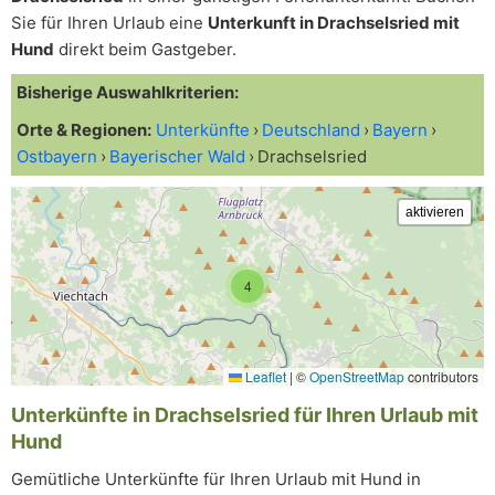
Sie für Ihren Urlaub eine
Unterkunft in Drachselsried mit
Hund
direkt beim Gastgeber.
Bisherige Auswahlkriterien:
Orte & Regionen:
Unterkünfte
Deutschland
Bayern
Ostbayern
Bayerischer Wald
Drachselsried
4
Leaflet
|
©
OpenStreetMap
contributors
Unterkünfte in Drachselsried für Ihren Urlaub mit
Hund
Gemütliche Unterkünfte für Ihren Urlaub mit Hund in