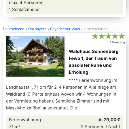
max. 4 Personen
1 Schlafzimmer
Deutschland
Ostbayern
Bayerischer Wald
Drachselsried
★
★
★
★
★
1 Bewertung
Waldhaus Sonnenberg
Fewo 1, der Traum von
absoluter Ruhe und
Erholung
**** Ferienwohnung im
Landhausstil, 71 qm für 2-4 Personen in Alleinlage am
Waldrand (6-Parteienhaus wovon wir 4 Wohnungen in
der Vermietung haben). Sämtliche Zimmer sind mit
Massivholzmöbel ausgestattet. Die
Ferienwohnung
ab
79,00 €
71 m²
2 Personen / Nacht