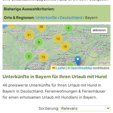
Bisherige Auswahlkriterien:
Orte & Regionen:
Unterkünfte
Deutschland
Bayern
13
36
6
51
10
8
16
2
70
3
Leaflet
|
©
OpenStreetMap
contributors
16
Unterkünfte in Bayern für Ihren Urlaub mit Hund
46 preiswerte Unterkünfte für Ihren Urlaub mit Hund in
Bayern in Deutschland. Ferienwohnungen & Ferienhäuser
für einen erholsamen Urlaub mit Hund(en) in Bayern.
Sortierung: