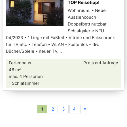
TOP Reisetipp!
Wohnraum: • Neue
Ausziehcouch -
Doppelbett nutzbar -
Schlafgalerie NEU
04/2023 • 1 Liege mit Fußteil • Vitrine und Eckschrank
für TV etc. • Telefon • WLAN – kostenlos – div.
Bücher/Spiele • neuer TV,
Ferienhaus
Preis auf Anfrage
48 m²
max. 4 Personen
1 Schlafzimmer
1
2
3
4
»