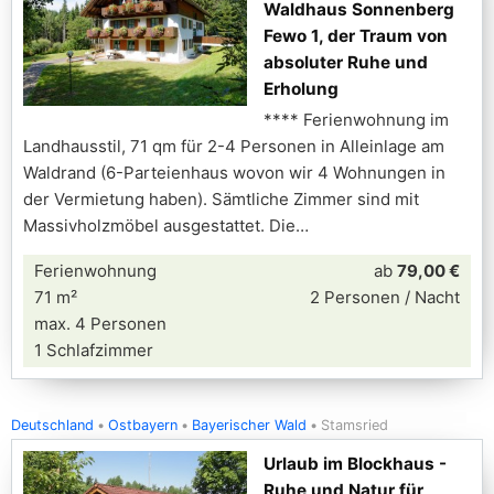
Waldhaus Sonnenberg
Fewo 1, der Traum von
absoluter Ruhe und
Erholung
**** Ferienwohnung im
Landhausstil, 71 qm für 2-4 Personen in Alleinlage am
Waldrand (6-Parteienhaus wovon wir 4 Wohnungen in
der Vermietung haben). Sämtliche Zimmer sind mit
Massivholzmöbel ausgestattet. Die
Ferienwohnung
ab
79,00 €
71 m²
2 Personen / Nacht
max. 4 Personen
1 Schlafzimmer
Deutschland
Ostbayern
Bayerischer Wald
Stamsried
Urlaub im Blockhaus -
Ruhe und Natur für