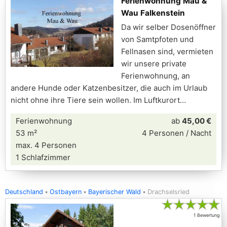
Ferienwohnung Mau &
Wau Falkenstein
Da wir selber Dosenöffner
von Samtpfoten und
Fellnasen sind, vermieten
wir unsere private
Ferienwohnung, an
andere Hunde oder Katzenbesitzer, die auch im Urlaub
nicht ohne ihre Tiere sein wollen. Im Luftkurort
Ferienwohnung
ab
45,00 €
53 m²
4 Personen / Nacht
max. 4 Personen
1 Schlafzimmer
Deutschland
Ostbayern
Bayerischer Wald
Drachselsried
★
★
★
★
★
1 Bewertung