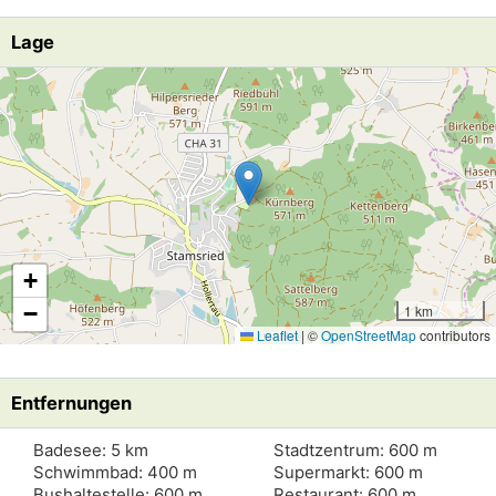
Lage
Lade Lageplan
+
−
1 km
Leaflet
|
©
OpenStreetMap
contributors
Entfernungen
Badesee: 5 km
Stadtzentrum: 600 m
Schwimmbad: 400 m
Supermarkt: 600 m
Bushaltestelle: 600 m
Restaurant: 600 m