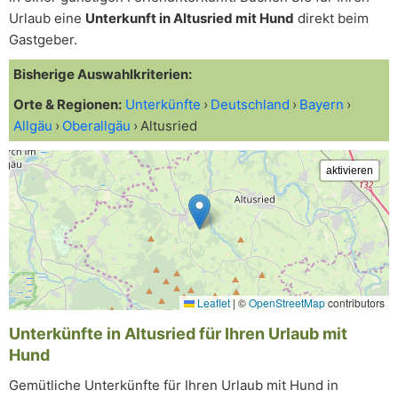
Urlaub eine
Unterkunft in Altusried mit Hund
direkt beim
Gastgeber.
Bisherige Auswahlkriterien:
Orte & Regionen:
Unterkünfte
Deutschland
Bayern
Allgäu
Oberallgäu
Altusried
Leaflet
|
©
OpenStreetMap
contributors
Unterkünfte in Altusried für Ihren Urlaub mit
Hund
Gemütliche Unterkünfte für Ihren Urlaub mit Hund in