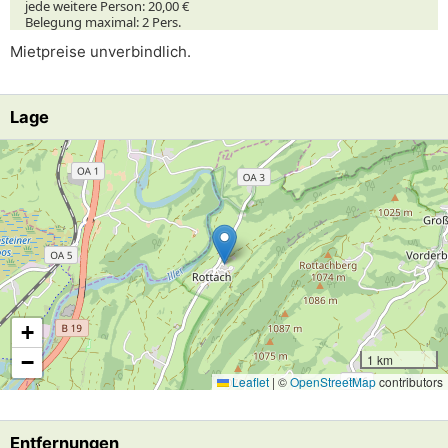
jede weitere Person:
20,00 €
Belegung maximal:
2 Pers.
Mietpreise unverbindlich.
Lage
Lade Lageplan
+
−
1 km
Leaflet
|
©
OpenStreetMap
contributors
Entfernungen