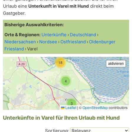
Urlaub eine
Unterkunft in Varel mit Hund
direkt beim
Gastgeber.
Bisherige Auswahlkriterien:
Orte & Regionen:
Unterkünfte
Deutschland
Niedersachsen
Nordsee
Ostfriesland
Oldenburger
Friesland
Varel
18
4
3
Leaflet
|
©
OpenStreetMap
contributors
Unterkünfte in Varel für Ihren Urlaub mit Hund
Sortierung: