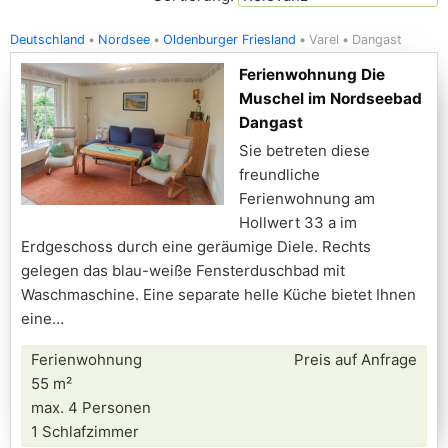
Deutschland
Nordsee
Oldenburger Friesland
Varel
Dangast
Ferienwohnung Die
Muschel im Nordseebad
Dangast
Sie betreten diese
freundliche
Ferienwohnung am
Hollwert 33 a im
Erdgeschoss durch eine geräumige Diele. Rechts
gelegen das blau-weiße Fensterduschbad mit
Waschmaschine. Eine separate helle Küche bietet Ihnen
eine
Ferienwohnung
Preis auf Anfrage
55 m²
max. 4 Personen
1 Schlafzimmer