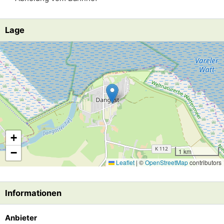
Lage
Lade Lageplan
+
−
1 km
Leaflet
|
©
OpenStreetMap
contributors
Informationen
Anbieter