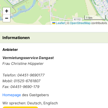
+
−
1 km
Leaflet
|
©
OpenStreetMap
contributors
Informationen
Anbieter
Vermietungsservice Dangast
Frau
Christine Hüppeler
Telefon: 04451-9690177
Mobil: 01525-6761807
Fax: 04451-9690-179
Homepage
des Gastgebers
Wir sprechen: Deutsch, Englisch