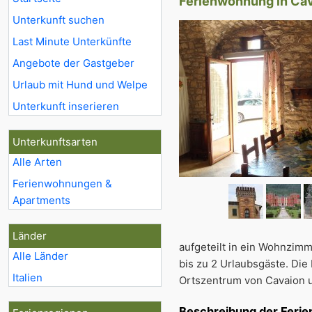
Ferienwohnung in Ca
Unterkunft suchen
Last Minute Unterkünfte
Angebote der Gastgeber
Urlaub mit Hund und Welpe
Unterkunft inserieren
Unterkunftsarten
Alle Arten
Ferienwohnungen &
Apartments
Länder
aufgeteilt in ein Wohnzim
Alle Länder
bis zu 2 Urlaubsgäste. Di
Italien
Ortszentrum von Cavaion u
Beschreibung der Feri