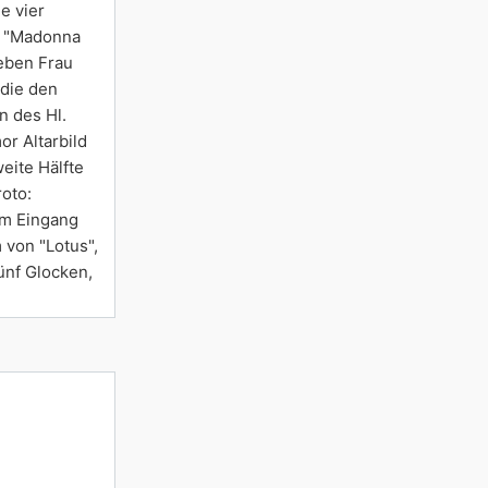
e vier
n "Madonna
ieben Frau
 die den
n des Hl.
r Altarbild
weite Hälfte
oto:
em Eingang
 von "Lotus",
ünf Glocken,