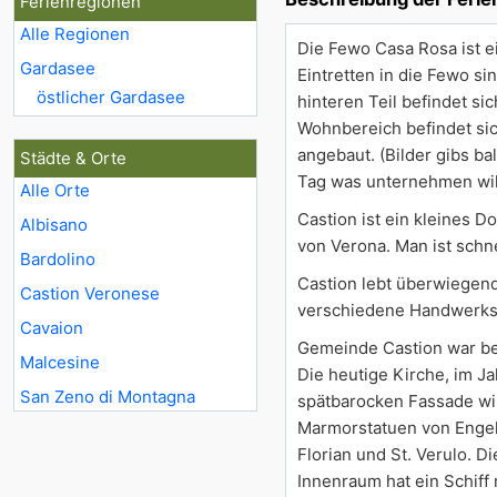
Ferienregionen
Alle Regionen
Die Fewo Casa Rosa ist ei
Gardasee
Eintretten in die Fewo si
östlicher Gardasee
hinteren Teil befindet s
Wohnbereich befindet sic
angebaut. (Bilder gibs b
Städte & Orte
Tag was unternehmen will,
Alle Orte
Castion ist ein kleines D
Albisano
von Verona. Man ist schne
Bardolino
Castion lebt überwiegend
Castion Veronese
verschiedene Handwerksbe
Cavaion
Gemeinde Castion war ber
Malcesine
Die heutige Kirche, im Ja
San Zeno di Montagna
spätbarocken Fassade wir
Marmorstatuen von Engel
Florian und St. Verulo. D
Innenraum hat ein Schiff