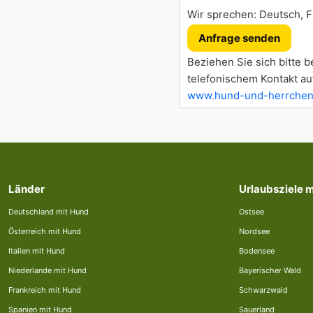
Wir sprechen: Deutsch, Fr
Anfrage senden
Beziehen Sie sich bitte b
telefonischem Kontakt au
www.hund-und-herrchen
Länder
Urlaubsziele 
Deutschland mit Hund
Ostsee
Österreich mit Hund
Nordsee
Italien mit Hund
Bodensee
Niederlande mit Hund
Bayerischer Wald
Frankreich mit Hund
Schwarzwald
Spanien mit Hund
Sauerland