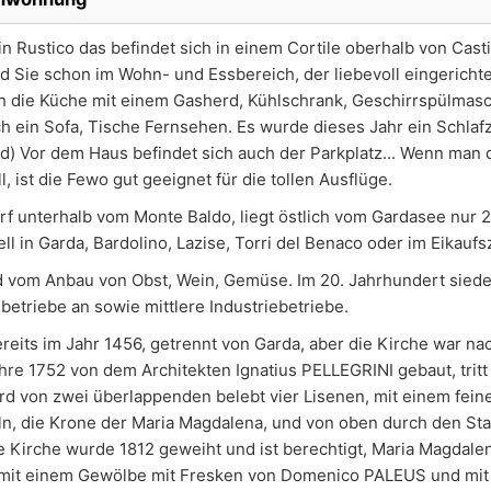
n Rustico das befindet sich in einem Cortile oberhalb von Cast
nd Sie schon im Wohn- und Essbereich, der liebevoll eingericht
ich die Küche mit einem Gasherd, Kühlschrank, Geschirrspülmasc
h ein Sofa, Tische Fernsehen. Es wurde dieses Jahr ein Schla
ald) Vor dem Haus befindet sich auch der Parkplatz... Wenn man
 ist die Fewo gut geeignet für die tollen Ausflüge.
orf unterhalb vom Monte Baldo, liegt östlich vom Gardasee nur 
ll in Garda, Bardolino, Lazise, Torri del Benaco oder im Eikauf
 vom Anbau von Obst, Wein, Gemüse. Im 20. Jahrhundert siede
triebe an sowie mittlere Industriebetriebe.
eits im Jahr 1456, getrennt von Garda, aber die Kirche war nac
hre 1752 von dem Architekten Ignatius PELLEGRINI gebaut, tritt 
d von zwei überlappenden belebt vier Lisenen, mit einem feine
n, die Krone der Maria Magdalena, und von oben durch den Sta
ie Kirche wurde 1812 geweiht und ist berechtigt, Maria Magdale
 mit einem Gewölbe mit Fresken von Domenico PALEUS und mit 