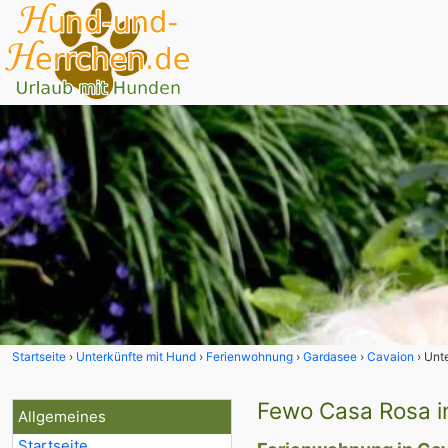
Startseite
Unterkünfte mit Hund
Ferienwohnung
Gardasee
Cavaion
Unt
Fewo Casa Rosa in
Allgemeines
Startseite