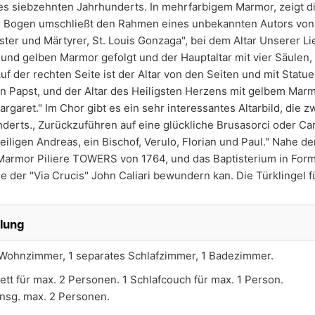
 des siebzehnten Jahrhunderts. In mehrfarbigem Marmor, zeigt di
e Bogen umschließt den Rahmen eines unbekannten Autors vo
ester und Märtyrer, St. Louis Gonzaga", bei dem Altar Unserer L
und gelben Marmor gefolgt und der Hauptaltar mit vier Säulen,
f der rechten Seite ist der Altar von den Seiten und mit Statue
n Papst, und der Altar des Heiligsten Herzens mit gelbem Marmo
rgaret." Im Chor gibt es ein sehr interessantes Altarbild, die z
erts., Zurückzuführen auf eine glückliche Brusasorci oder Car
iligen Andreas, ein Bischof, Verulo, Florian und Paul." Nahe d
 Marmor Piliere TOWERS von 1764, und das Baptisterium in Form
 der "Via Crucis" John Caliari bewundern kan. Die Türklingel f
ilung
Wohnzimmer, 1 separates Schlafzimmer, 1 Badezimmer.
Bett für max. 2 Personen. 1 Schlafcouch für max. 1 Person.
insg. max. 2 Personen.