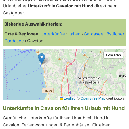
Urlaub eine
Unterkunft in Cavaion mit Hund
direkt beim
Gastgeber.
Bisherige Auswahlkriterien:
Orte & Regionen:
Unterkünfte
Italien
Gardasee
östlicher
Gardasee
Cavaion
Leaflet
|
©
OpenStreetMap
contributors
Unterkünfte in Cavaion für Ihren Urlaub mit Hund
Gemütliche Unterkünfte für Ihren Urlaub mit Hund in
Cavaion. Ferienwohnungen & Ferienhäuser für einen