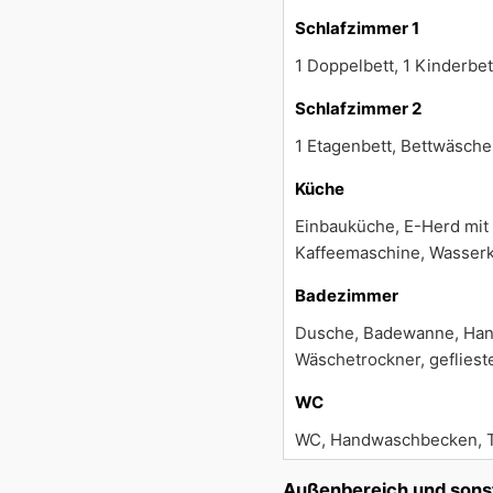
Schlafzimmer 1
1 Doppelbett, 1 Kinderbe
Schlafzimmer 2
1 Etagenbett, Bettwäsche
Küche
Einbauküche, E-Herd mit 
Kaffeemaschine, Wasserko
Badezimmer
Dusche, Badewanne, Hand
Wäschetrockner, gefliest
WC
WC, Handwaschbecken, Ta
Außenbereich und sons