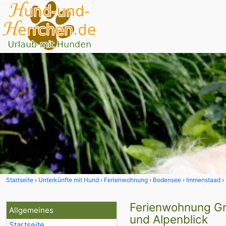
Startseite
Unterkünfte mit Hund
Ferienwohnung
Bodensee
Immenstaad
Ferienwohnung Gr
Allgemeines
und Alpenblick
Startseite