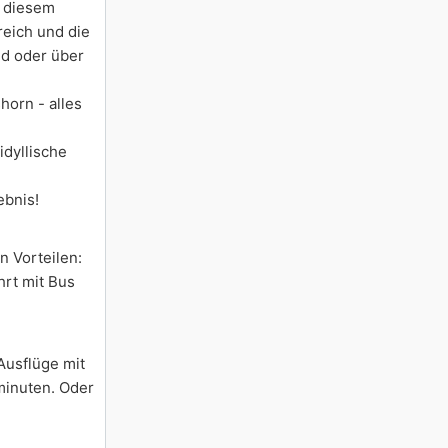
n diesem
reich und die
nd oder über
orn - alles
idyllische
ebnis!
n Vorteilen:
hrt mit Bus
Ausflüge mit
minuten. Oder