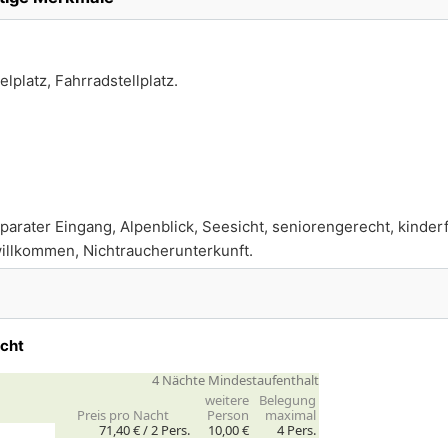
lplatz, Fahrradstellplatz.
parater Eingang, Alpenblick, Seesicht, seniorengerecht, kinder
illkommen, Nichtraucherunterkunft.
acht
4 Nächte Mindestaufenthalt
weitere
Belegung
Preis pro Nacht
Person
maximal
71,40 € /
2
Pers.
10,00 €
4 Pers.