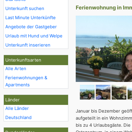
Ferienwohnung in Im
Unterkunft suchen
Last Minute Unterkünfte
Angebote der Gastgeber
Urlaub mit Hund und Welpe
Unterkunft inserieren
Unterkunftsarten
Alle Arten
Ferienwohnungen &
Apartments
Länder
Alle Länder
Januar bis Dezember geöff
Deutschland
aufgeteilt in ein Wohnzim
bis zu 4 Urlaubsgäste. Di