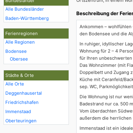
Ortszentrum, in einem Wo
Bundesländer
Alle Bundesländer
Beschreibung der Feri
Baden-Württemberg
Ankommen – wohlfühlen –
Ferienregionen
den Bodensee und die Alp
Alle Regionen
In ruhiger, idyllischer 
Wohnung für 2 – 4 Persone
Bodensee
für Ihren unbeschwerten
Obersee
Das Wohnzimmer (mit Flac
Doppelbett und Zugang zu
Städte & Orte
Küche mit Ceranfeld/Bac
Alle Orte
sep. WC, Parkmöglichkeit
Deggenhausertal
Die Wohnung ist nur wen
Friedrichshafen
Badestrand nur ca. 500 m!
Vom überdachten Südwest
Immenstaad
außerdem die herrlichen
Oberteuringen
Immenstaad ist ein ideal