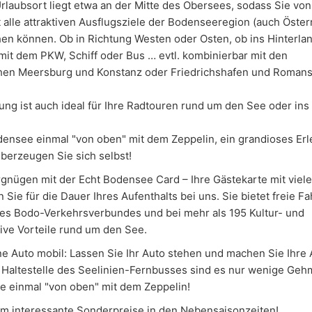
Urlaubsort liegt etwa an der Mitte des Obersees, sodass Sie vo
alle attraktiven Ausflugsziele der Bodenseeregion (auch Öster
n können. Ob in Richtung Westen oder Osten, ob ins Hinterla
mit dem PKW, Schiff oder Bus … evtl. kombinierbar mit den
en Meersburg und Konstanz oder Friedrichshafen und Romansh
ng ist auch ideal für Ihre Radtouren rund um den See oder ins 
ensee einmal "von oben" mit dem Zeppelin, ein grandioses Erl
Überzeugen Sie sich selbst!
nügen mit der Echt Bodensee Card – Ihre Gästekarte mit viele
 Sie für die Dauer Ihres Aufenthalts bei uns. Sie bietet freie Fa
des Bodo-Verkehrsverbundes und bei mehr als 195 Kultur- und
ive Vorteile rund um den See.
ne Auto mobil: Lassen Sie Ihr Auto stehen und machen Sie Ihre 
r Haltestelle des Seelinien-Fernbusses sind es nur wenige Geh
e einmal "von oben" mit dem Zeppelin!
em interessante Sonderpreise in den Nebensaisonzeiten!