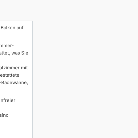
Balkon auf
Zimmer-
ttet, was Sie
lafzimmer mit
estattete
h-Badewanne,
nfreier
sind