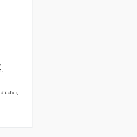
,
n.
dtücher,