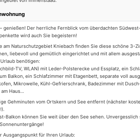
hngebiet von Immenstaad.
enwohnung
 genießen! Der herrliche Fernblick vom überdachten Südwest-
enkette wird auch Sie begeistern!
Lage am Naturschutzgebiet Kniebach finden Sie diese schöne 3-
n, liebevoll und gemütlich eingerichtet und mit allem ausgesta
 Urlaub benötigen:
hbild-TV, WLAN) mit Leder-Polsterecke und Essplatz, ein Sch
m Balkon, ein Schlafzimmer mit Etagenbett, separate voll ausg
kofen, Mikrowelle, Kühl-Gefrierschrank, Badezimmer mit Dusc
 am Haus...
ige Gehminuten vom Ortskern und See entfernt (nächster koste
).
-Balkon können Sie weit über den See sehen. Unvergesslich 
 Sonnenuntergänge!
er Ausgangspunkt für Ihren Urlaub: