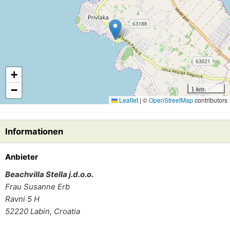
+
−
1 km
Leaflet
|
©
OpenStreetMap
contributors
Informationen
Anbieter
Beachvilla Stella j.d.o.o.
Frau
Susanne Erb
Ravni 5 H
52220
Labin, Croatia