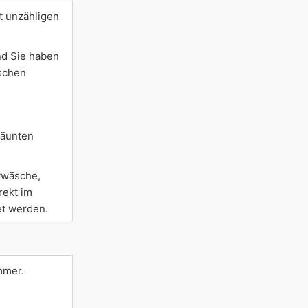
t unzähligen
nd Sie haben
ischen
!
zäunten
ttwäsche,
rekt im
et werden.
mmer.