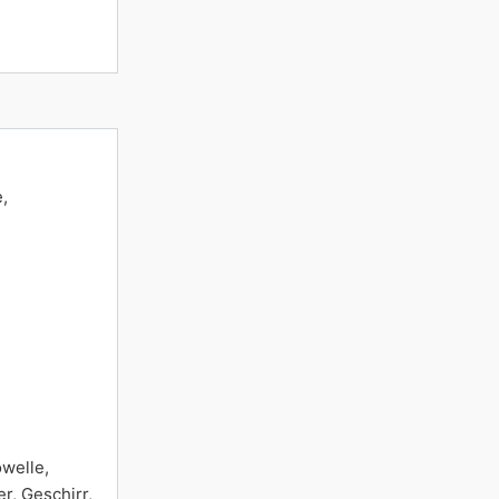
,
welle,
r, Geschirr,