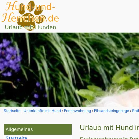
Startseite
Unterkünfte mit Hund
Ferienwohnung
Elbsandsteingebirge
Rat
Urlaub mit Hund i
Allgemeines
Startseite