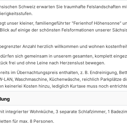
chsischen Schweiz erwarten Sie traumhafte Felslandschaften mi
erigkeitsstufen.
egt unser kleiner, familiengeführter "Ferienhof Höhensonne" u
n Blick auf einige der schönsten Felsformationen unserer Sächs
begrenzter Anzahl herzlich willkommen und wohnen kostenfrei
nd dürfen sich gemeinsam in unserem gesamten, komplett einge
tück frei und ohne Leine nach Herzenslust bewegen.
reits im Übernachtungspreis enthalten, z. B. Endreinigung, Be
W-LAN, Waschmaschine, Küchenwäsche, reichlich Parkplätze di
n keinerlei Kosten hinzu, lediglich Kurtaxe muss noch entricht
ilung
it integrierter Wohnküche, 3 separate Schlafzimmer, 1 Badezi
Betten für max. 8 Personen.