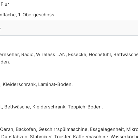
:
Flur
nfläche, 1. Obergeschoss.
r
rnseher, Radio, Wireless LAN, Essecke, Hochstuhl, Bettwäsche
oden.
, Kleiderschrank, Laminat-Boden.
tt, Bettwäsche, Kleiderschrank, Teppich-Boden.
Ceran, Backofen, Geschirrspülmaschine, Essgelegenheit, Mikro
, Dunstabzug, Stabmixer, Toaster, Kaffeemaschine, Wasserkoche