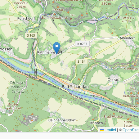
Leaflet
|
©
OpenStre