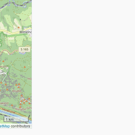
1 km
etMap
contributors