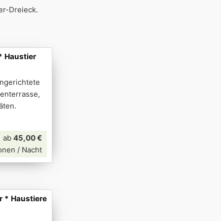
er-Dreieck.
* Haustier
ingerichtete
nenterrasse,
äten.
ab
45,00 €
onen / Nacht
 * Haustiere