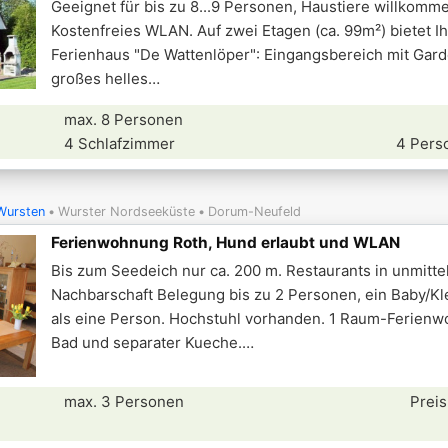
Geeignet für bis zu 8...9 Personen, Haustiere willkomm
Kostenfreies WLAN. Auf zwei Etagen (ca. 99m²) bietet I
Ferienhaus "De Wattenlöper": Eingangsbereich mit Gar
großes helles
max. 8 Personen
4 Schlafzimmer
4 Pers
Wursten
Wurster Nordseeküste
Dorum-Neufeld
Ferienwohnung Roth, Hund erlaubt und WLAN
Bis zum Seedeich nur ca. 200 m. Restaurants in unmitte
Nachbarschaft Belegung bis zu 2 Personen, ein Baby/Kle
als eine Person. Hochstuhl vorhanden. 1 Raum-Ferienw
Bad und separater Kueche.
max. 3 Personen
Preis