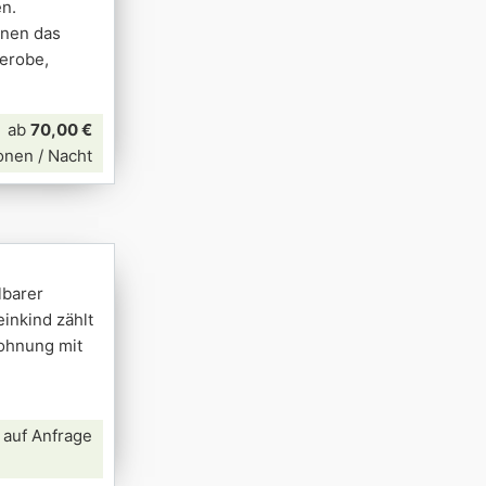
en.
hnen das
derobe,
ab
70,00 €
onen / Nacht
lbarer
inkind zählt
ohnung mit
 auf Anfrage