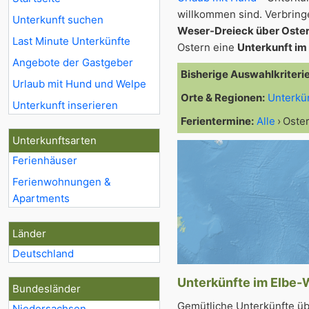
willkommen sind. Verbrin
Unterkunft suchen
Weser-Dreieck über Oste
Last Minute Unterkünfte
Ostern eine
Unterkunft im
Angebote der Gastgeber
Bisherige Auswahlkriteri
Urlaub mit Hund und Welpe
Orte & Regionen:
Unterkü
Unterkunft inserieren
Ferientermine:
Alle
Oste
Unterkunftsarten
Ferienhäuser
Ferienwohnungen &
Apartments
Länder
Deutschland
Unterkünfte im Elbe-W
Bundesländer
Gemütliche Unterkünfte üb
Niedersachsen