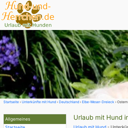
Startseite
Unterkünfte mit Hund
Deutschland
Elbe-Weser-Dreieck
Ostern
Urlaub mit Hund i
Allgemeines
Urlaub mit Hund
- Unterkü
Startseite