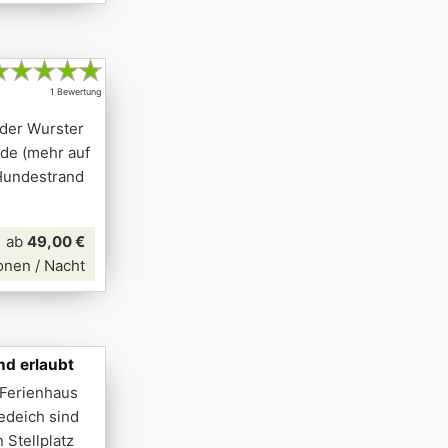
★
★
★
★
★
1 Bewertung
 der Wurster
nde (mehr auf
 Hundestrand
ab
49,00 €
onen / Nacht
nd erlaubt
 Ferienhaus
edeich sind
 Stellplatz