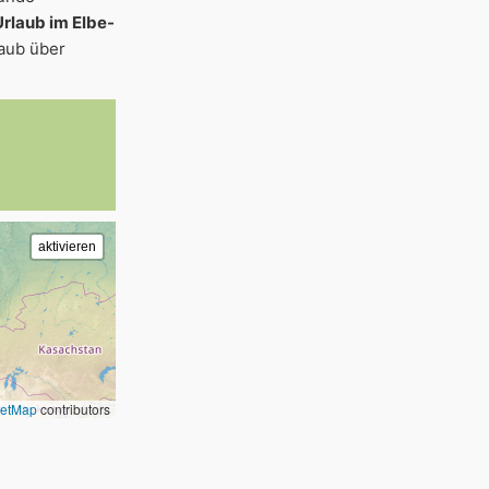
Urlaub im Elbe-
laub über
eetMap
contributors