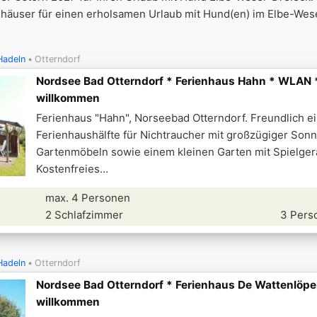
äuser für einen erholsamen Urlaub mit Hund(en) im Elbe-Wes
Hadeln
Otterndorf
Nordsee Bad Otterndorf * Ferienhaus Hahn * WLAN 
willkommen
Ferienhaus "Hahn", Norseebad Otterndorf. Freundlich e
Ferienhaushälfte für Nichtraucher mit großzügiger Son
Gartenmöbeln sowie einem kleinen Garten mit Spielger
Kostenfreies
max. 4 Personen
2 Schlafzimmer
3 Pers
Hadeln
Otterndorf
Nordsee Bad Otterndorf * Ferienhaus De Wattenlöper
willkommen