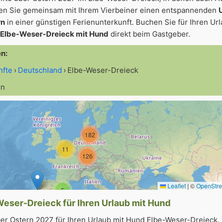
gen Sie gemeinsam mit Ihrem Vierbeiner einen entspannenden
rn
in einer günstigen Ferienunterkunft. Buchen Sie für Ihren Ur
 Elbe-Weser-Dreieck mit Hund
direkt beim Gastgeber.
en:
nfte
Deutschland
Elbe-Weser-Dreieck
rn
182
11
126
Leaflet
|
©
OpenStr
5
eser-Dreieck für Ihren Urlaub mit Hund
er Ostern 2027 für Ihren Urlaub mit Hund Elbe-Weser-Dreieck.