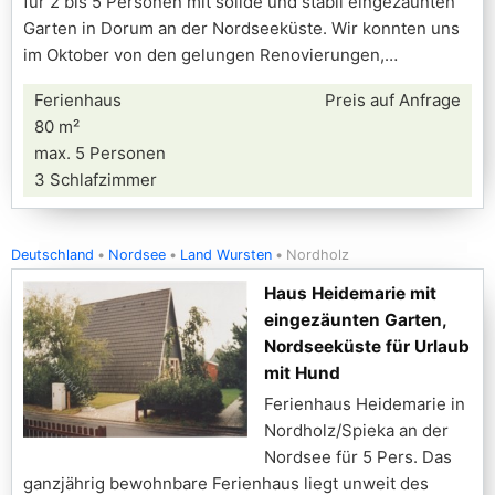
für 2 bis 5 Personen mit solide und stabil eingezäunten
Garten in Dorum an der Nordseeküste. Wir konnten uns
im Oktober von den gelungen Renovierungen,
Ferienhaus
Preis auf Anfrage
80 m²
max. 5 Personen
3 Schlafzimmer
Deutschland
Nordsee
Land Wursten
Nordholz
Haus Heidemarie mit
eingezäunten Garten,
Nordseeküste für Urlaub
mit Hund
Ferienhaus Heidemarie in
Nordholz/Spieka an der
Nordsee für 5 Pers. Das
ganzjährig bewohnbare Ferienhaus liegt unweit des