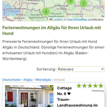
3
7
5
Leaflet
|
©
OpenStreetMap
contributors
Ferienwohnungen im Allgäu für Ihren Urlaub mit
Hund
Preiswerte Ferienwohnungen für Ihren Urlaub mit Hund
Allgäu in Deutschland. Günstige Ferienwohnungen für einen
erholsamen Urlaub mit Hund(en) im Allgäu (Baden-
Württemberg).
Sortierung:
Deutschland
Allgäu
Westallgäu
Amtzell
★
★
★
★
★
Cottage
1 Bewertung
No. 8 ♥
Traum-
Landhauswohnung im