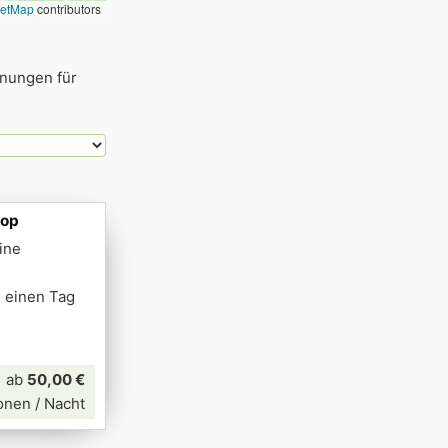
eetMap
contributors
hnungen für
oop
ine
h einen Tag
ab
50,00 €
onen / Nacht