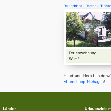
Deutschland
Ostsee
Fischla
Ferienwohnung
58 m²
Hund-und-Herrchen.de wün
Ahrenshoop-Niehagen
!
Länder
Urlaubsziele 