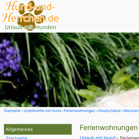
Startseite
Unterkünfte mit Hund
Ferienwohnungen
Deutschland
Mecklen
Ferienwohnungen 
Allgemeines
Urlaub mit Hund
- Ferienw
Startseite