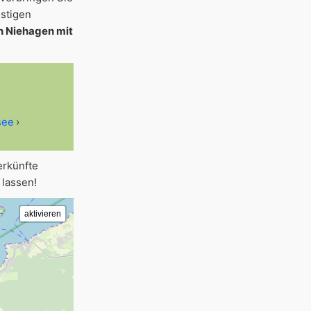
nstigen
n Niehagen mit
see
4
erkünfte
lassen!
4