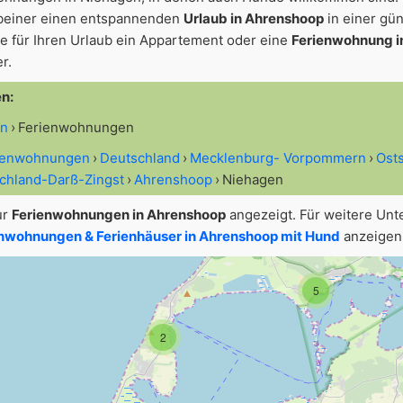
beiner einen entspannenden
Urlaub in Ahrenshoop
in einer gü
 für Ihren Urlaub ein Appartement oder eine
Ferienwohnung i
r.
en:
en
Ferienwohnungen
5
rienwohnungen
Deutschland
Mecklenburg- Vorpommern
Ost
schland-Darß-Zingst
Ahrenshoop
Niehagen
ur
Ferienwohnungen in Ahrenshoop
angezeigt. Für weitere Unt
nwohnungen & Ferienhäuser in Ahrenshoop mit Hund
anzeigen 
5
2