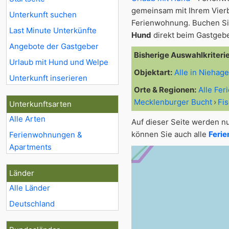
gemeinsam mit Ihrem Vier
Unterkunft suchen
Ferienwohnung. Buchen Sie
Last Minute Unterkünfte
Hund
direkt beim Gastgebe
Angebote der Gastgeber
Bisherige Auswahlkriteri
Urlaub mit Hund und Welpe
Objektart:
Alle in Niehag
Unterkunft inserieren
Orte & Regionen:
Alle Fe
Mecklenburger Bucht
Fi
Unterkunftsarten
Alle Arten
Auf dieser Seite werden n
können Sie auch alle
Ferie
Ferienwohnungen &
Apartments
Länder
Alle Länder
Deutschland