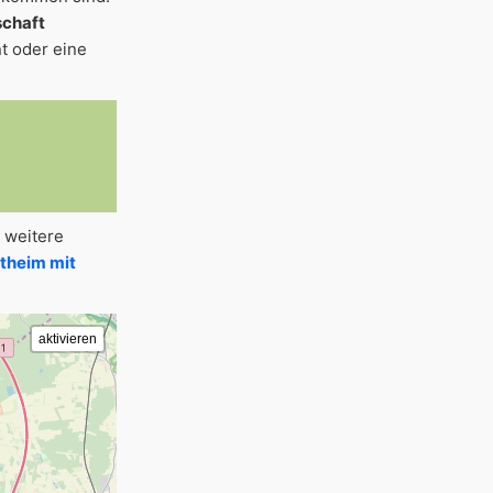
schaft
t oder eine
 weitere
theim mit