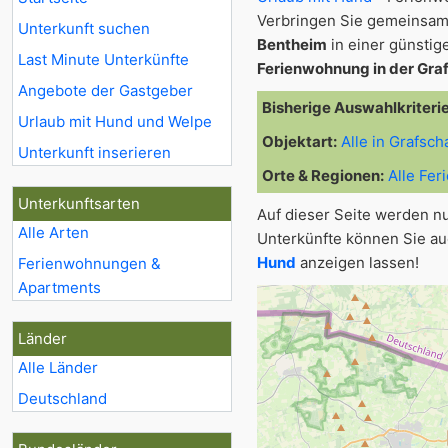
Verbringen Sie gemeinsam
Unterkunft suchen
Bentheim
in einer günstig
Last Minute Unterkünfte
Ferienwohnung in der Gra
Angebote der Gastgeber
Bisherige Auswahlkriteri
Urlaub mit Hund und Welpe
Objektart:
Alle in Grafsc
Unterkunft inserieren
Orte & Regionen:
Alle Fe
Unterkunftsarten
Auf dieser Seite werden n
Alle Arten
Unterkünfte können Sie au
Hund
anzeigen lassen!
Ferienwohnungen &
Apartments
Länder
Alle Länder
Deutschland