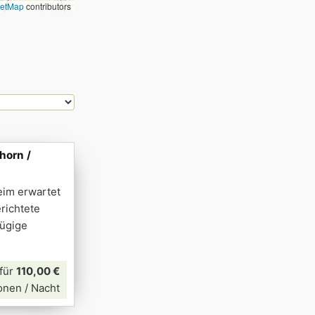
eetMap
contributors
horn /
eim erwartet
erichtete
zügige
für
110,00 €
onen / Nacht