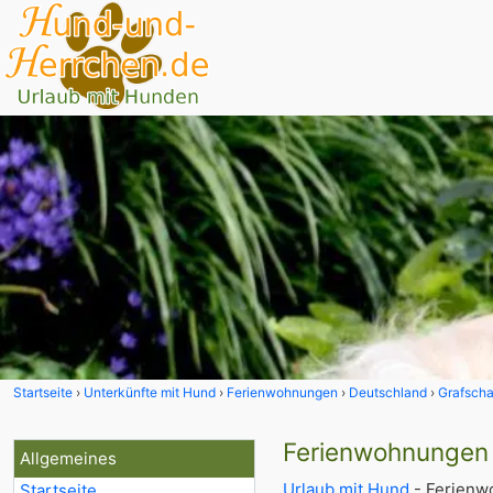
Startseite
Unterkünfte mit Hund
Ferienwohnungen
Deutschland
Grafscha
Ferienwohnungen 
Allgemeines
Urlaub mit Hund
- Ferienw
Startseite