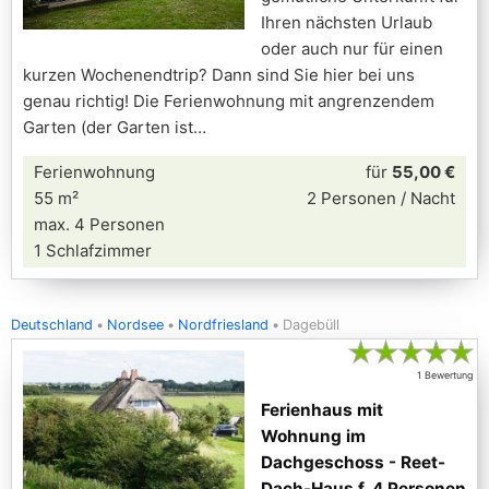
Ihren nächsten Urlaub
oder auch nur für einen
kurzen Wochenendtrip? Dann sind Sie hier bei uns
genau richtig! Die Ferienwohnung mit angrenzendem
Garten (der Garten ist
Ferienwohnung
für
55,00 €
55 m²
2 Personen / Nacht
max. 4 Personen
1 Schlafzimmer
Deutschland
Nordsee
Nordfriesland
Dagebüll
★
★
★
★
★
1 Bewertung
Ferienhaus mit
Wohnung im
Dachgeschoss - Reet-
Dach-Haus f. 4 Personen