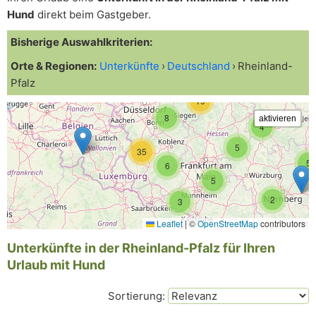
Hund
direkt beim Gastgeber.
Bisherige Auswahlkriterien:
Orte & Regionen:
Unterkünfte
Deutschland
Rheinland-
Pfalz
19
8
4
5
35
5
6
5
2
3
Leaflet
|
©
OpenStreetMap
contributors
Unterkünfte in der Rheinland-Pfalz für Ihren
Urlaub mit Hund
Sortierung: