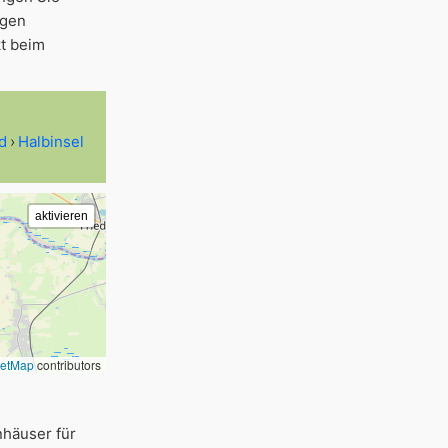
igen
t beim
d
Halbinsel
eetMap
contributors
nhäuser für