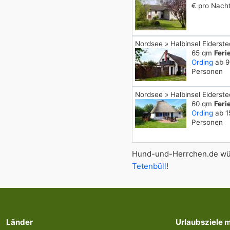
€ pro Nacht
Nordsee » Halbinsel Eiderste
65 qm
Feri
Ording
ab 9
Personen
Nordsee » Halbinsel Eiderste
60 qm
Feri
Ording
ab 1
Personen
Hund-und-Herrchen.de wün
Tetenbüll
!
Länder
Urlaubsziele 