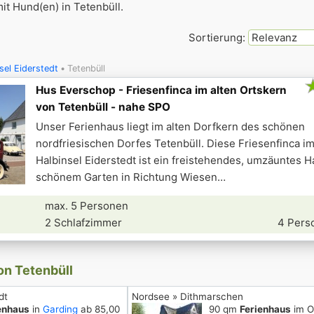
t Hund(en) in Tetenbüll.
Sortierung:
sel Eiderstedt
Tetenbüll
Hus Everschop - Friesenfinca im alten Ortskern
von Tetenbüll - nahe SPO
Unser Ferienhaus liegt im alten Dorfkern des schönen
nordfriesischen Dorfes Tetenbüll. Diese Friesenfinca i
Halbinsel Eiderstedt ist ein freistehendes, umzäuntes H
schönem Garten in Richtung Wiesen
max. 5 Personen
2 Schlafzimmer
4 Pers
on Tetenbüll
dt
Nordsee » Dithmarschen
enhaus
in
Garding
ab 85,00
90 qm
Ferienhaus
im Or