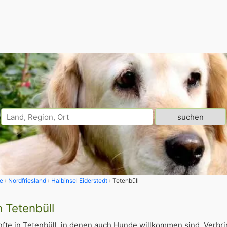
e
Nordfriesland
Halbinsel Eiderstedt
Tetenbüll
n Tetenbüll
fte in Tetenbüll, in denen auch Hunde willkommen sind. Verbr