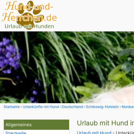
Startseite
Unterkünfte mit Hund
Deutschland
Schleswig-Holstein
Nordse
Urlaub mit Hund i
Allgemeines
Urlaub mit Hund
- Unterkün
Startseite