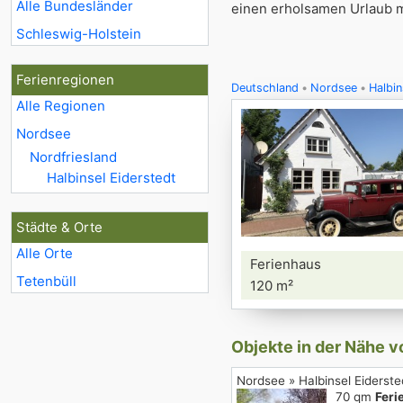
Alle Bundesländer
einen erholsamen Urlaub mi
Schleswig-Holstein
Ferienregionen
Deutschland
Nordsee
Halbin
Alle Regionen
Nordsee
Nordfriesland
Halbinsel Eiderstedt
Städte & Orte
Alle Orte
Ferienhaus
Tetenbüll
120 m²
Objekte in der Nähe v
Nordsee » Halbinsel Eiderste
70 qm
Feri