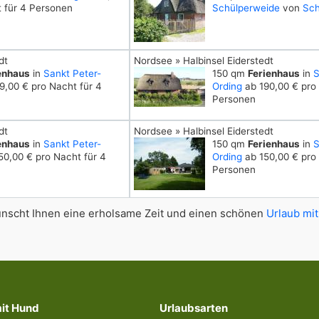
 für 4 Personen
Schülperweide
von
Sch
dt
Nordsee » Halbinsel Eiderstedt
enhaus
in
Sankt Peter-
150 qm
Ferienhaus
in
S
9,00 € pro Nacht für 4
Ording
ab 190,00 € pro 
Personen
dt
Nordsee » Halbinsel Eiderstedt
enhaus
in
Sankt Peter-
150 qm
Ferienhaus
in
S
50,00 € pro Nacht für 4
Ording
ab 150,00 € pro 
Personen
scht Ihnen eine erholsame Zeit und einen schönen
Urlaub mit
mit Hund
Urlaubsarten