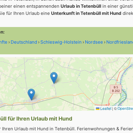
beiner einen entspannenden
Urlaub in Tetenbüll
in einer günst
ie für Ihren Urlaub eine
Unterkunft in Tetenbüll mit Hund
direk
en:
nfte
Deutschland
Schleswig-Holstein
Nordsee
Nordfrieslan
Leaflet
|
©
OpenStr
ll für Ihren Urlaub mit Hund
r Ihren Urlaub mit Hund in Tetenbüll. Ferienwohnungen & Ferie