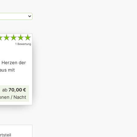
★
★
★
★
★
1 Bewertung
m Herzen der
aus mit
ab
70,00 €
onen / Nacht
tsteil