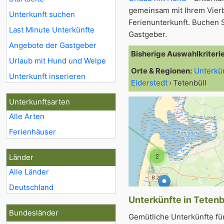
gemeinsam mit Ihrem Vier
Unterkunft suchen
Ferienunterkunft. Buchen S
Last Minute Unterkünfte
Gastgeber.
Angebote der Gastgeber
Bisherige Auswahlkriteri
Urlaub mit Hund und Welpe
Orte & Regionen:
Unterkü
Unterkunft inserieren
Eiderstedt
Tetenbüll
Unterkunftsarten
Alle Arten
Ferienhäuser
2
Länder
Alle Länder
Deutschland
Unterkünfte in Tetenbü
Bundesländer
Gemütliche Unterkünfte fü