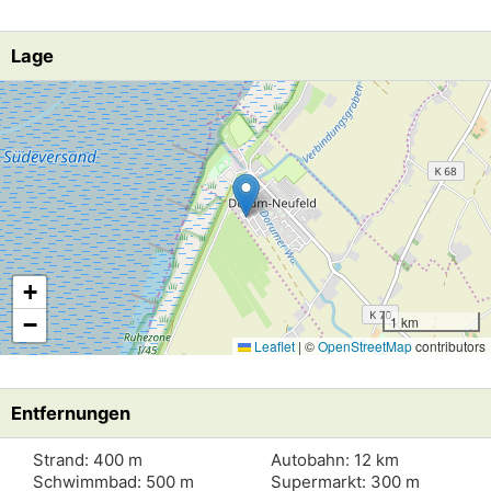
Lage
Lade Lageplan
+
−
1 km
Leaflet
|
©
OpenStreetMap
contributors
Entfernungen
Strand: 400 m
Autobahn: 12 km
Schwimmbad: 500 m
Supermarkt: 300 m