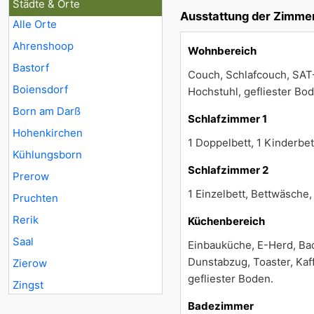
Städte & Orte
Ausstattung der Zimme
Alle Orte
Ahrenshoop
Wohnbereich
Bastorf
Couch, Schlafcouch, SAT-
Boiensdorf
Hochstuhl, gefliester Bo
Born am Darß
Schlafzimmer 1
Hohenkirchen
1 Doppelbett, 1 Kinderb
Kühlungsborn
Schlafzimmer 2
Prerow
1 Einzelbett, Bettwäsch
Pruchten
Rerik
Küchenbereich
Saal
Einbauküche, E-Herd, Bac
Dunstabzug, Toaster, Kaf
Zierow
gefliester Boden.
Zingst
Badezimmer