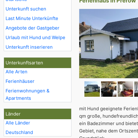
Ferienhaus in Prerow
Unterkunft suchen
Last Minute Unterkünfte
Angebote der Gastgeber
Urlaub mit Hund und Welpe
Unterkunft inserieren
Unterkunftsarten
Alle Arten
Ferienhäuser
Ferienwohnungen &
Apartments
mit Hund geeignete Ferienha
Länder
qm große, hundefreundliche
Alle Länder
ein Badezimmer und bietet
Gebiet, nahe dem Ortszent
Deutschland