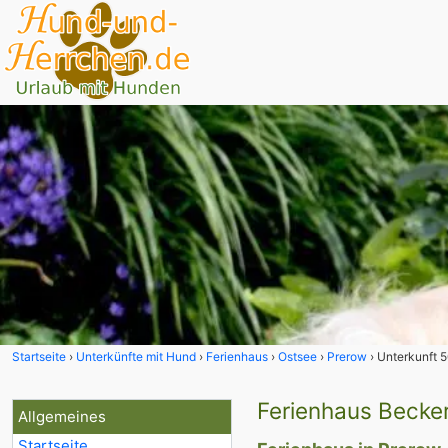
Startseite
Unterkünfte mit Hund
Ferienhaus
Ostsee
Prerow
Unterkunft 
Ferienhaus Becker
Allgemeines
Startseite