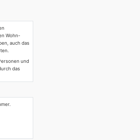
en
ßen Wohn-
oben, auch das
ten.
 Personen und
durch das
mmer.