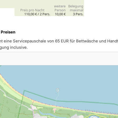
weitere
Belegung
Preis pro Nacht
Person
maximal
110,00 € /
2
Pers.
10,00 €
3 Pers.
.
 Preisen
t eine Servicepauschale von 65 EUR für Bettwäsche und Handt
gung inclusive.