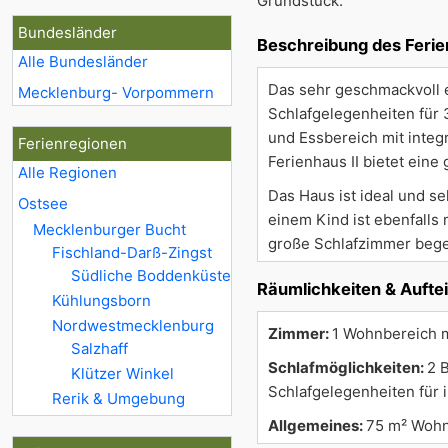
Grundstück.
Bundesländer
Beschreibung des Feri
Alle Bundesländer
Das sehr geschmackvoll e
Mecklenburg- Vorpommern
Schlafgelegenheiten für
und Essbereich mit integ
Ferienregionen
Ferienhaus II bietet ein
Alle Regionen
Das Haus ist ideal und s
Ostsee
einem Kind ist ebenfalls
Mecklenburger Bucht
große Schlafzimmer bege
Fischland-Darß-Zingst
Südliche Boddenküste
Räumlichkeiten & Aufte
Kühlungsborn
Nordwestmecklenburg
Zimmer:
1 Wohnbereich m
Salzhaff
Schlafmöglichkeiten:
2 
Klützer Winkel
Schlafgelegenheiten für 
Rerik & Umgebung
Allgemeines:
75 m² Wohn