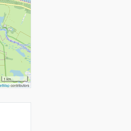
1 km
etMap
contributors