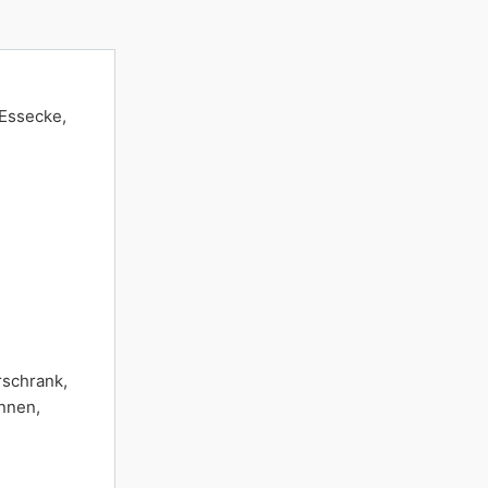
 Essecke,
rschrank,
annen,