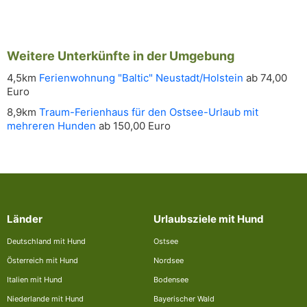
Weitere Unterkünfte in der Umgebung
4,5km
Ferienwohnung "Baltic" Neustadt/Holstein
ab 74,00
Euro
8,9km
Traum-Ferienhaus für den Ostsee-Urlaub mit
mehreren Hunden
ab 150,00 Euro
Länder
Urlaubsziele mit Hund
Deutschland mit Hund
Ostsee
Österreich mit Hund
Nordsee
Italien mit Hund
Bodensee
Niederlande mit Hund
Bayerischer Wald