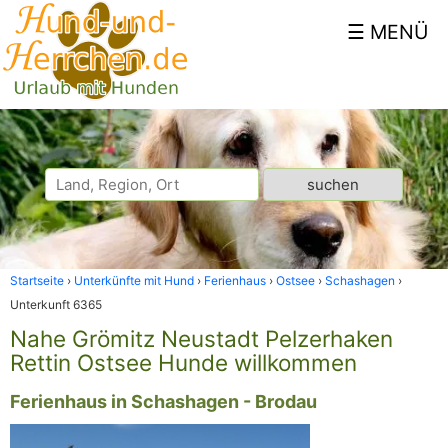
Startseite
Unterkünfte mit Hund
Ferienhaus
Ostsee
Schashagen
Unterkunft 6365
Nahe Grömitz Neustadt Pelzerhaken
Rettin Ostsee Hunde willkommen
Ferienhaus in Schashagen - Brodau