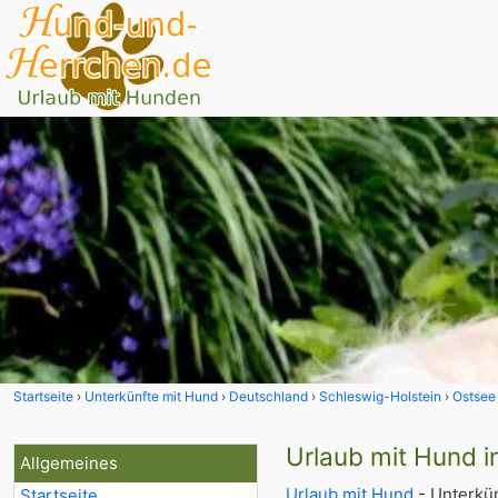
Startseite
Unterkünfte mit Hund
Deutschland
Schleswig-Holstein
Ostsee
Urlaub mit Hund i
Allgemeines
Urlaub mit Hund
- Unterkün
Startseite