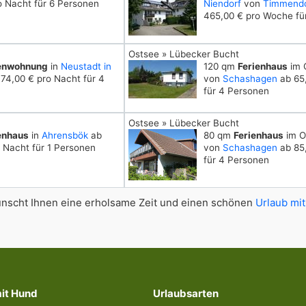
o Nacht für 6 Personen
Niendorf
von
Timmendo
465,00 € pro Woche fü
Ostsee » Lübecker Bucht
ienwohnung
in
Neustadt in
120 qm
Ferienhaus
im O
74,00 € pro Nacht für 4
von
Schashagen
ab 65,
für 4 Personen
Ostsee » Lübecker Bucht
enhaus
in
Ahrensbök
ab
80 qm
Ferienhaus
im Or
 Nacht für 1 Personen
von
Schashagen
ab 85,
für 4 Personen
scht Ihnen eine erholsame Zeit und einen schönen
Urlaub mit
mit Hund
Urlaubsarten