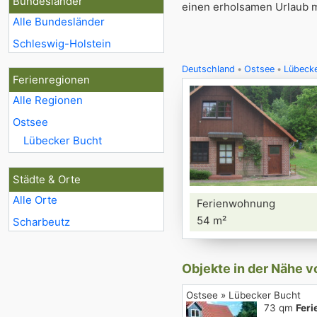
Bundesländer
einen erholsamen Urlaub m
Alle Bundesländer
Schleswig-Holstein
Deutschland
Ostsee
Lübecke
Ferienregionen
Alle Regionen
Ostsee
Lübecker Bucht
Städte & Orte
Alle Orte
Ferienwohnung
54 m²
Scharbeutz
Objekte in der Nähe 
Ostsee » Lübecker Bucht
73 qm
Feri