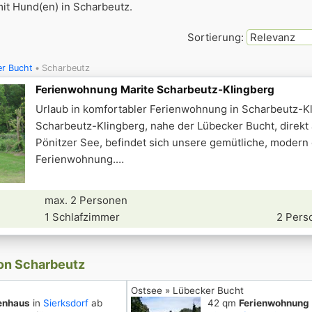
it Hund(en) in Scharbeutz.
Sortierung:
r Bucht
Scharbeutz
Ferienwohnung Marite Scharbeutz-Klingberg
Urlaub in komfortabler Ferienwohnung in Scharbeutz-Kl
Scharbeutz-Klingberg, nahe der Lübecker Bucht, direk
Pönitzer See, befindet sich unsere gemütliche, modern 
Ferienwohnung.
max. 2 Personen
1 Schlafzimmer
2 Pers
von Scharbeutz
Ostsee » Lübecker Bucht
enhaus
in
Sierksdorf
ab
42 qm
Ferienwohnung