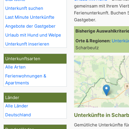
gemeinsam mit Ihrem Vier
Unterkunft suchen
Ferienunterkunft. Buchen S
Last Minute Unterkünfte
Gastgeber.
Angebote der Gastgeber
Bisherige Auswahlkriteri
Urlaub mit Hund und Welpe
Orte & Regionen:
Unterkü
Unterkunft inserieren
Scharbeutz
Unterkunftsarten
Alle Arten
Ferienwohnungen &
Apartments
Länder
Alle Länder
Deutschland
Unterkünfte in Scharb
Gemütliche Unterkünfte fü