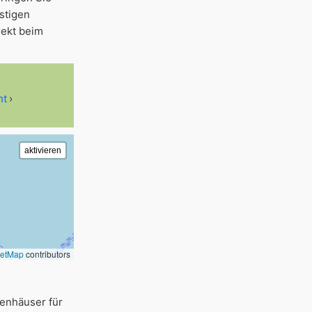
stigen
rekt beim
ht
eetMap
contributors
ienhäuser für