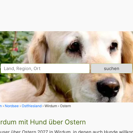
n
Nordsee
Ostfriesland
Wirdum
Ostern
irdum mit Hund über Ostern
user über Ostern 2027 in Wirdum, in denen auch Hunde willk