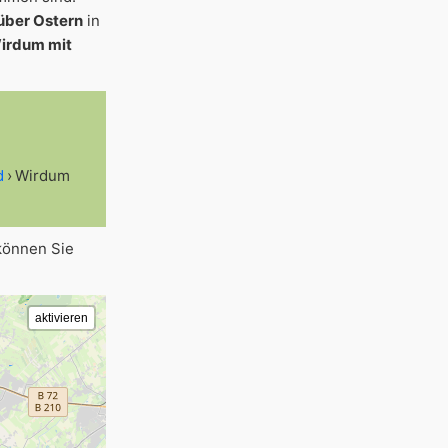
über Ostern
in
Wirdum mit
d
Wirdum
können Sie