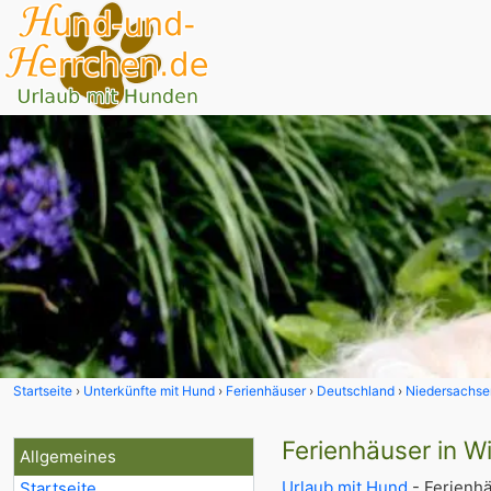
Startseite
Unterkünfte mit Hund
Ferienhäuser
Deutschland
Niedersachse
Ferienhäuser in W
Allgemeines
Urlaub mit Hund
- Ferienhä
Startseite