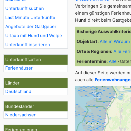
Verbringen Sie gemeinsam
Unterkunft suchen
einem günstigen Ferienhau
Last Minute Unterkünfte
Hund
direkt beim Gastgebe
Angebote der Gastgeber
Bisherige Auswahlkriteri
Urlaub mit Hund und Welpe
Objektart:
Alle in Wirdum
Unterkunft inserieren
Orte & Regionen:
Alle Fer
Unterkunftsarten
Ferientermine:
Alle
Oste
Ferienhäuser
Auf dieser Seite werden n
auch alle
Ferienwohnungen
Länder
Deutschland
Bundesländer
Niedersachsen
Ferienregionen