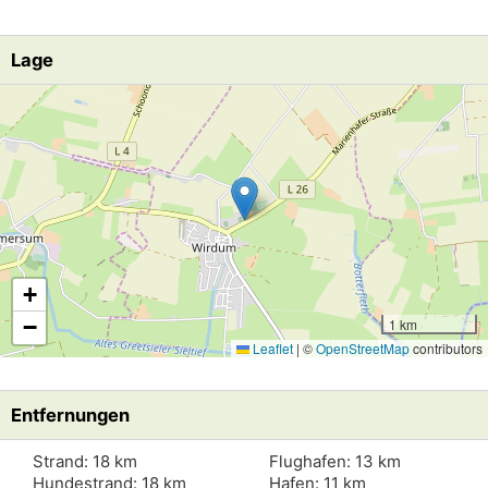
Lage
Lade Lageplan
+
−
1 km
Leaflet
|
©
OpenStreetMap
contributors
Entfernungen
Strand: 18 km
Flughafen: 13 km
Hundestrand: 18 km
Hafen: 11 km