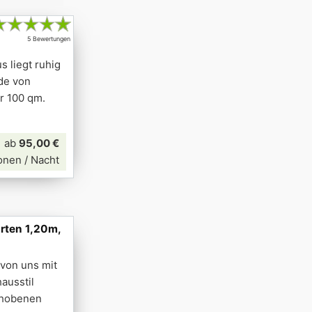
★
★
★
★
★
5 Bewertungen
s liegt ruhig
de von
er 100 qm.
ab
95,00 €
onen / Nacht
rten 1,20m,
von uns mit
ausstil
gehobenen