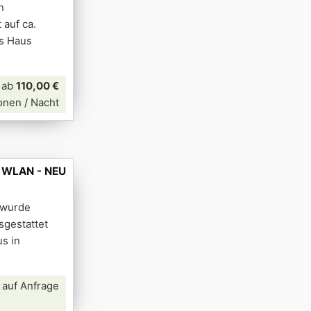
n
 auf ca.
as Haus
ab
110,00 €
onen / Nacht
- WLAN - NEU
 wurde
sgestattet
s in
 auf Anfrage