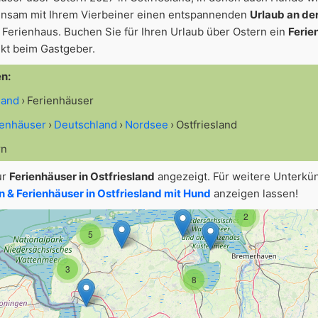
einsam mit Ihrem Vierbeiner einen entspannenden
Urlaub an de
Ferienhaus. Buchen Sie für Ihren Urlaub über Ostern ein
Ferie
kt beim Gastgeber.
en:
2
sland
Ferienhäuser
2
ienhäuser
Deutschland
Nordsee
Ostfriesland
rn
ur
Ferienhäuser in Ostfriesland
angezeigt. Für weitere Unterkü
& Ferienhäuser in Ostfriesland mit Hund
anzeigen lassen!
2
5
3
8