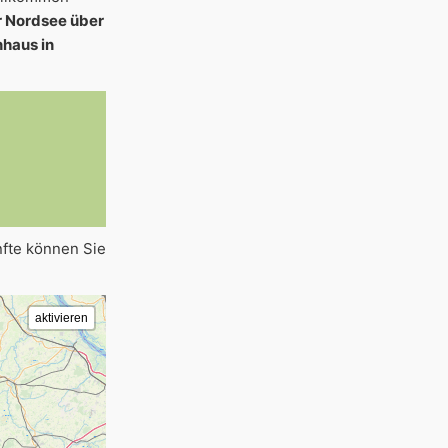
r Nordsee über
nhaus in
2
7
nfte können Sie