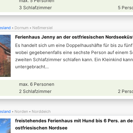
max. 5 Personen
3 Schlafzimmer
5 Pers
esland
Dornum
Neßmersiel
Ferienhaus Jenny an der ostfriesischen Nordseeküs
Es handelt sich um eine Doppelhaushäfte für bis zu fün
wobei gegebenenfalls eine sechste Person auf einem S
zweiten Schlafzimmer schlafen kann. Ein Kleinkind kann
untergebracht
max. 6 Personen
2 Schlafzimmer
2 Pers
esland
Norden
Norddeich
freistehendes Ferienhaus mit Hund bis 6 Pers. an de
ostfriesischen Nordsee