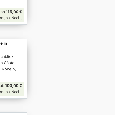
ab
115,00 €
onen / Nacht
e in
chblick in
en Gästen
n Möbeln,
ab
100,00 €
onen / Nacht