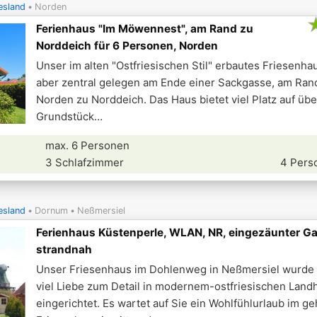
esland
Norden
Ferienhaus "Im Möwennest", am Rand zu
Norddeich für 6 Personen, Norden
Unser im alten "Ostfriesischen Stil" erbautes Friesenhau
aber zentral gelegen am Ende einer Sackgasse, am Ran
Norden zu Norddeich. Das Haus bietet viel Platz auf üb
Grundstück
max. 6 Personen
3 Schlafzimmer
4 Pers
esland
Dornum
Neßmersiel
Ferienhaus Küstenperle, WLAN, NR, eingezäunter Ga
strandnah
Unser Friesenhaus im Dohlenweg in Neßmersiel wurde 
viel Liebe zum Detail in modernem-ostfriesischen Landh
eingerichtet. Es wartet auf Sie ein Wohlfühlurlaub im 