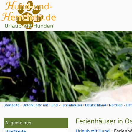
Startseite
Unterkünfte mit Hund
Ferienhäuser
Deutschland
Nordsee
Ost
Ferienhäuser in O
Allgemeines
Urlaub mit Hund
- Ferienhä
Startseite