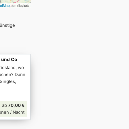
eetMap
contributors
Günstige
e und Co
riesland, wo
machen? Dann
 Singles,
ab
70,00 €
onen / Nacht