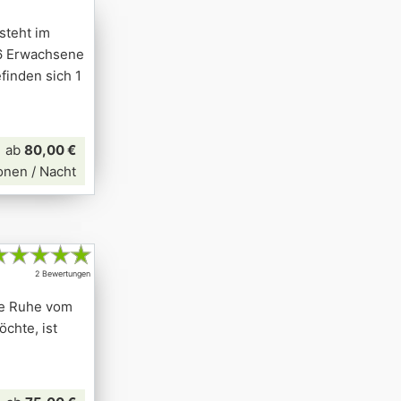
steht im
u 6 Erwachsene
inden sich 1
ab
80,00 €
onen / Nacht
★
★
★
★
★
2 Bewertungen
te Ruhe vom
chte, ist