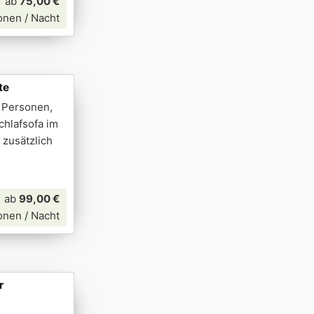
ab
75,00 €
onen / Nacht
te
f Personen,
chlafsofa im
 zusätzlich
ab
99,00 €
onen / Nacht
r