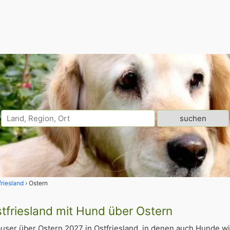
friesland
Ostern
stfriesland mit Hund über Ostern
user über Ostern 2027 in Ostfriesland, in denen auch Hunde 