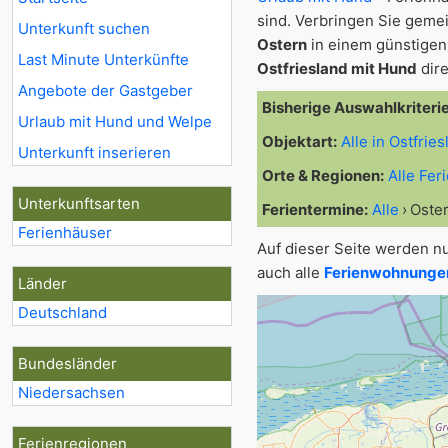
sind. Verbringen Sie gem
Unterkunft suchen
Ostern
in einem günstigen 
Last Minute Unterkünfte
Ostfriesland mit Hund
dire
Angebote der Gastgeber
Bisherige Auswahlkriteri
Urlaub mit Hund und Welpe
Objektart:
Alle in Ostfrie
Unterkunft inserieren
Orte & Regionen:
Alle Fer
Unterkunftsarten
Ferientermine:
Alle
Oste
Ferienhäuser
Auf dieser Seite werden n
auch alle
Ferienwohnungen 
Länder
Deutschland
Bundesländer
Niedersachsen
Ferienregionen