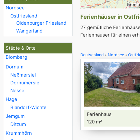
Nordsee
Ostfriesland
Ferienhäuser in Ostfri
Oldenburger Friesland
27 gemütliche Ferienhäuser
Wangerland
Ferienhäuser für einen erh
Städte & Orte
Deutschland
Nordsee
Ostfri
Blomberg
Dornum
Neßmersiel
Dornumersiel
Nesse
Hage
Blandorf-Wichte
Ferienhaus
Jemgum
120 m²
Ditzum
Krummhörn