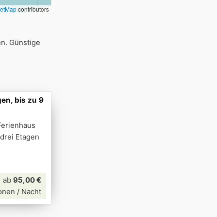
eetMap
contributors
en. Günstige
en, bis zu 9
Ferienhaus
 drei Etagen
ab
95,00 €
onen / Nacht