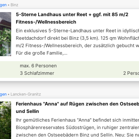
ügen
Binz
5-Sterne Landhaus unter Reet + ggf. mit 85 m/2
Fitness-/Wellnessbereich
Ein exklusives 5-Sterne-Landhaus unter Reet in idyllis
Reetdachdorf direkt bei Binz (3,5 km). 125 qm Wohnflä
m/2 Fitness-/Wellnessbereich, der zusätzlich gebucht 
Für die große Familie,
max. 6 Personen
3 Schlafzimmer
2 Pers
ügen
Lancken-Granitz
Ferienhaus "Anna" auf Rügen zwischen den Ostsee
und Sellin
Ihr gemütliches Ferienhaus "Anna" befindet sich inmitte
Biosphärenreservates Südostrügen, in ruhiger zentrale
zwischen den Ostseebädern Binz und Sellin. Neu: Sie n