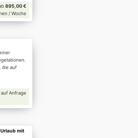
ab
895,00 €
nen / Woche
einer
getationen.
 die auf
 auf Anfrage
 Urlaub mit