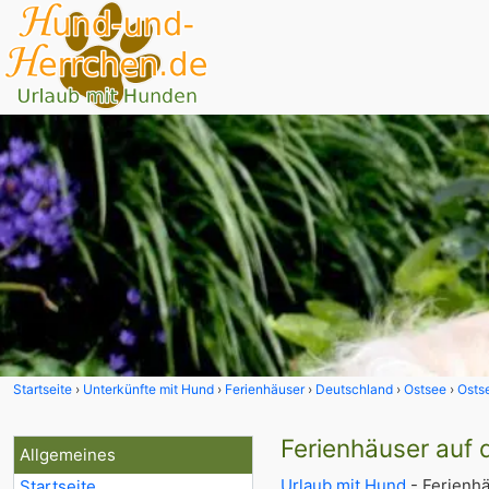
Startseite
Unterkünfte mit Hund
Ferienhäuser
Deutschland
Ostsee
Ostse
Ferienhäuser auf 
Allgemeines
Urlaub mit Hund
- Ferienhä
Startseite