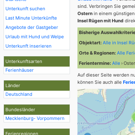
sind. Verbringen Sie gem
Unterkunft suchen
Ostern
in einem günstigen 
Last Minute Unterkünfte
Insel Rügen mit Hund
direk
Angebote der Gastgeber
Bisherige Auswahlkriteri
Urlaub mit Hund und Welpe
Objektart:
Alle in Insel R
Unterkunft inserieren
Orte & Regionen:
Alle Fer
Unterkunftsarten
Ferientermine:
Alle
Oste
Ferienhäuser
Auf dieser Seite werden n
können Sie auch alle
Ferie
Länder
Deutschland
Bundesländer
Mecklenburg- Vorpommern
Ferienregionen