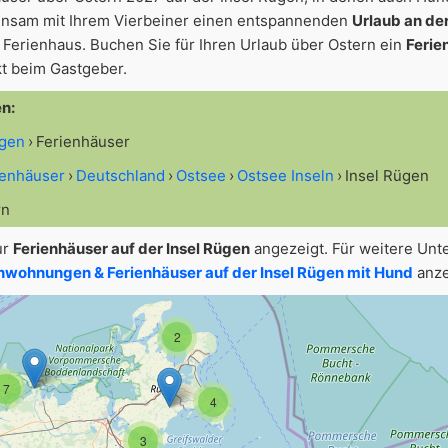
einsam mit Ihrem Vierbeiner einen entspannenden
Urlaub an de
Ferienhaus. Buchen Sie für Ihren Urlaub über Ostern ein
Ferie
t beim Gastgeber.
en:
ügen
Ferienhäuser
ienhäuser
Deutschland
Ostsee
Ostsee Inseln
Insel Rügen
rn
ur
Ferienhäuser auf der Insel Rügen
angezeigt. Für weitere Unt
nwohnungen & Ferienhäuser auf der Insel Rügen mit Hund
anze
2
7
4
3