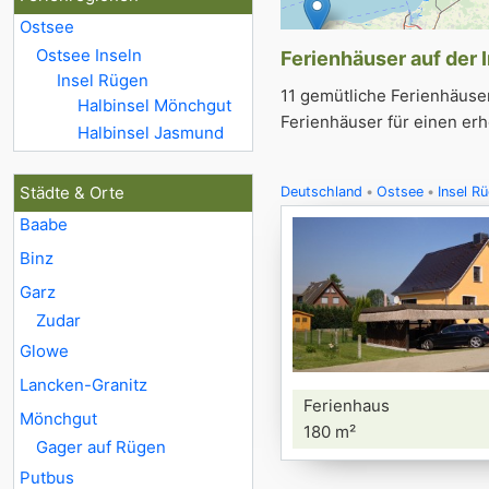
Ostsee
Ostsee Inseln
Ferienhäuser auf der 
7
Insel Rügen
11 gemütliche Ferienhäuser
Halbinsel Mönchgut
Ferienhäuser für einen erh
Halbinsel Jasmund
Städte & Orte
Deutschland
Ostsee
Insel R
Baabe
Binz
Garz
Zudar
Glowe
Lancken-Granitz
Ferienhaus
Mönchgut
180 m²
Gager auf Rügen
Putbus