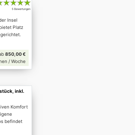
★
★
★
★
★
5 Bewertungen
der Insel
ietet Platz
gerichtet.
ab
850,00 €
nen / Woche
ück, inkl.
siven Komfort
eigene
s befindet