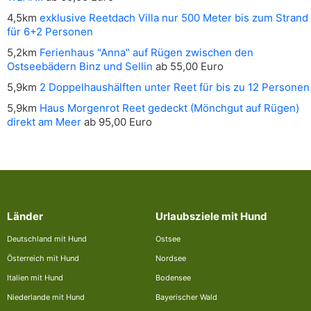
4,5km
exklusive Reetdach Villa nur 500 Meter bis zum Strand
für 6+2 Personen
5,2km
Ferienhaus "Anna" auf Rügen zwischen den
Ostseebädern Binz und Sellin
ab 55,00 Euro
5,9km
2 Doppelhaushälften unter Reet für bis zu 12 Personen
5,9km
Haus Morgenrot Reet gedeckt (Mönchgut auf Rügen)
direkt am Meer
ab 95,00 Euro
Länder
Urlaubsziele mit Hund
Deutschland mit Hund
Ostsee
Österreich mit Hund
Nordsee
Italien mit Hund
Bodensee
Niederlande mit Hund
Bayerischer Wald