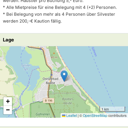
werden. Haustier pro Buchung 5,- Euro.
* Alle Mietpreise für eine Belegung mit 4 (+2) Personen.
* Bei Belegung von mehr als 4 Personen über Silvester
werden 200,-€ Kaution fällig.
Lage
Lade Lageplan
+
−
1 km
Leaflet
|
©
OpenStreetMap
contributors