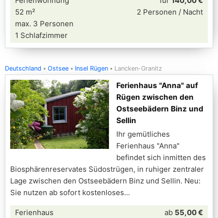
Ferienwohnung
für
140,00 €
52 m²
2 Personen / Nacht
max. 3 Personen
1 Schlafzimmer
Deutschland
Ostsee
Insel Rügen
Lancken-Granitz
Ferienhaus "Anna" auf
Rügen zwischen den
Ostseebädern Binz und
Sellin
Ihr gemütliches
Ferienhaus "Anna"
befindet sich inmitten des
Biosphärenreservates Südostrügen, in ruhiger zentraler
Lage zwischen den Ostseebädern Binz und Sellin. Neu:
Sie nutzen ab sofort kostenloses
Ferienhaus
ab
55,00 €