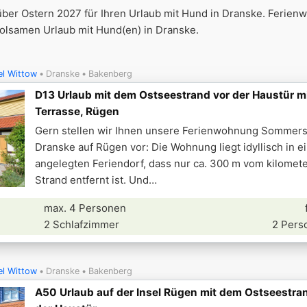
über Ostern 2027 für Ihren Urlaub mit Hund in Dranske. Ferie
holsamen Urlaub mit Hund(en) in Dranske.
el Wittow
Dranske
Bakenberg
D13 Urlaub mit dem Ostseestrand vor der Haustür mi
Terrasse, Rügen
Gern stellen wir Ihnen unsere Ferienwohnung Sommer
Dranske auf Rügen vor: Die Wohnung liegt idyllisch in 
angelegten Feriendorf, dass nur ca. 300 m vom kilomet
Strand entfernt ist. Und
max. 4 Personen
2 Schlafzimmer
2 Pers
el Wittow
Dranske
Bakenberg
A50 Urlaub auf der Insel Rügen mit dem Ostseestran