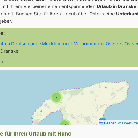
 mit Ihrem Vierbeiner einen entspannenden
Urlaub in Dranske
rkunft. Buchen Sie für Ihren Urlaub über Ostern eine
Unterkunf
geber.
en:
nfte
Deutschland
Mecklenburg- Vorpommern
Ostsee
Ostse
Dranske
rn
7
Leaflet
|
©
OpenStr
3
e für Ihren Urlaub mit Hund