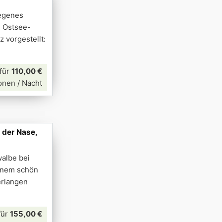
legenes
n Ostsee-
 vorgestellt:
für
110,00 €
onen / Nacht
 der Nase,
walbe bei
einem schön
erlangen
für
155,00 €