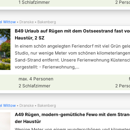
1 Schlafzimmer
2 Pers
el Wittow
Dranske
Bakenberg
B49 Urlaub auf Rügen mit dem Ostseestrand fast vo
Haustür, 2 SZ
In einem schön angelegten Feriendorf mit viel Grün ge
Studio, nur wenige Meter vom schönen kilometerlange
Sand-Strand entfernt. Unsere Ferienwohnung Küstensc
vorgestellt: - Ferienwohnung,
max. 4 Personen
2 Schlafzimmer
2 Pers
el Wittow
Dranske
Bakenberg
A49 Rügen, modern-gemütliche Fewo mit dem Strand
der Haustür
Wenige Meter von einem wunderschönen und kilomete