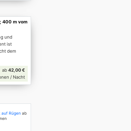
N; 400 m vom
ng und
nt ist
icht dem
ab
42,00 €
onen / Nacht
 auf Rügen
ab
onen