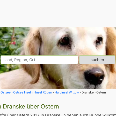
Ostsee
Ostsee Inseln
Insel Rügen
Halbinsel Wittow
Dranske
Ostern
n Dranske über Ostern
fte über Ostern 2027 in Dranske, in denen auch Hunde willko