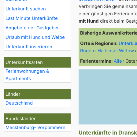
Verbringen Sie gemeinsam
Unterkunft suchen
einer günstigen Ferienunte
Last Minute Unterkünfte
mit Hund
direkt beim Gast
Angebote der Gastgeber
Bisherige Auswahlkriteri
Urlaub mit Hund und Welpe
Orte & Regionen:
Unterkü
Unterkunft inserieren
Rügen
Halbinsel Wittow
Ferientermine:
Alle
Oste
Unterkunftsarten
Ferienwohnungen &
Apartments
Länder
Deutschland
Bundesländer
Mecklenburg- Vorpommern
Unterkünfte in Dransk