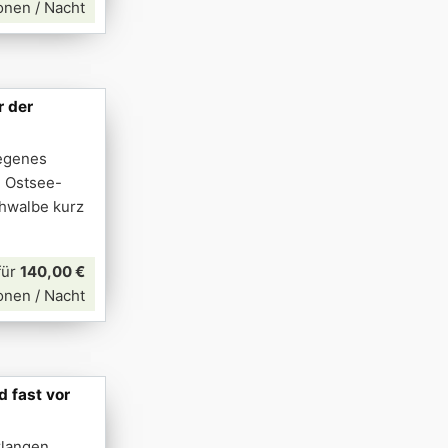
onen / Nacht
r der
legenes
n Ostsee-
hwalbe kurz
für
140,00 €
onen / Nacht
 fast vor
rlangen