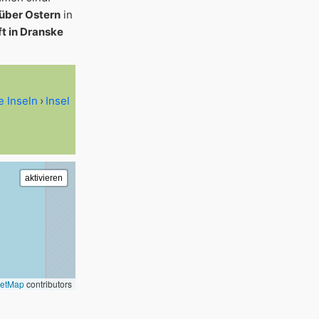
 über Ostern
in
t in Dranske
e Inseln
Insel
eetMap
contributors