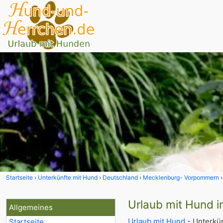
Startseite
Unterkünfte mit Hund
Deutschland
Mecklenburg- Vorpommern
Urlaub mit Hund i
Allgemeines
Urlaub mit Hund
- Unterkün
Startseite