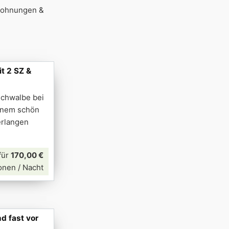
nwohnungen &
3
t 2 SZ &
schwalbe bei
einem schön
erlangen
für
170,00 €
onen / Nacht
d fast vor