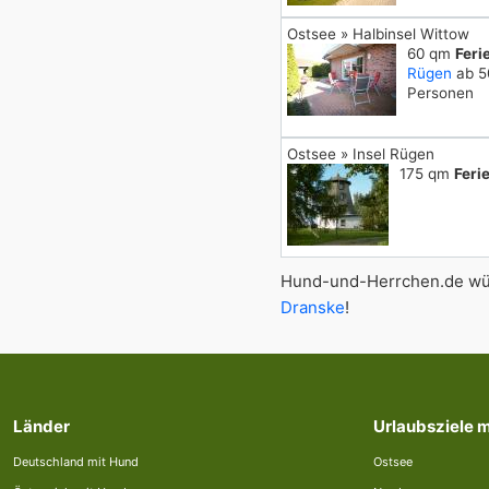
Ostsee » Halbinsel Wittow
60 qm
Fer
Rügen
ab 50
Personen
Ostsee » Insel Rügen
175 qm
Feri
Hund-und-Herrchen.de wün
Dranske
!
Länder
Urlaubsziele 
Deutschland mit Hund
Ostsee