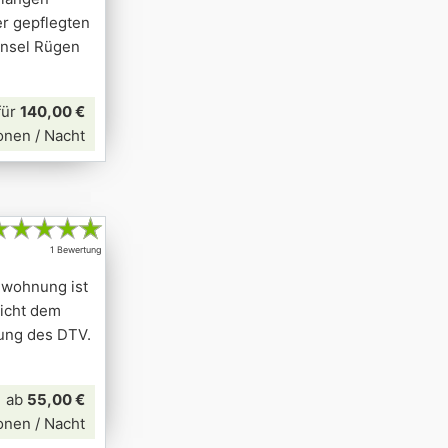
er gepflegten
Insel Rügen
für
140,00 €
onen / Nacht
★
★
★
★
★
1 Bewertung
nwohnung ist
richt dem
rung des DTV.
ab
55,00 €
onen / Nacht