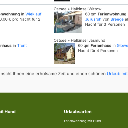
Ostsee » Halbinsel Wittow
ienwohnung
in
Wiek auf
60 qm
Ferienwohnung
,00 € pro Nacht für 2
Juliusruh
von
Breege
ab
Nacht für 3 Personen
Ostsee » Halbinsel Jasmund
enhaus
in
Trent
60 qm
Ferienhaus
in
Glow
Nacht für 4 Personen
scht Ihnen eine erholsame Zeit und einen schönen
Urlaub mit
mit Hund
Urlaubsarten
Ferienwohnung mit Hund