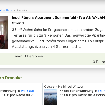
el Wittow
Dranske
Insel Rügen; Apartment Sommerfeld (Typ A); W-LA
Strand
35 m² Wohnfläche im Erdgeschoss mit separatem Zuga
Terrasse für bis zu 3 Personen Das neuwertige Apartme
geschmackvoll und komfortabel eingerichtet. Es entspr
Ausstattungsniveau von 4 Sternen nach
max. 3 Personen
3 Pers
von Dranske
Ostsee » Halbinsel Wittow
ienwohnung
in
Wiek auf
75 qm
Ferienwohnung
in
Wiek
,00 € pro Nacht für 3
55,00 € pro Nacht für 3 Pers