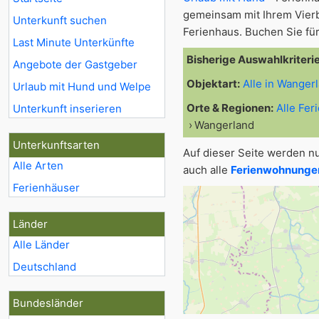
gemeinsam mit Ihrem Vier
Unterkunft suchen
Ferienhaus. Buchen Sie für
Last Minute Unterkünfte
Bisherige Auswahlkriteri
Angebote der Gastgeber
Objektart:
Alle in Wanger
Urlaub mit Hund und Welpe
Orte & Regionen:
Alle Fer
Unterkunft inserieren
Wangerland
Unterkunftsarten
Auf dieser Seite werden n
Alle Arten
auch alle
Ferienwohnungen
Ferienhäuser
Länder
Alle Länder
Deutschland
Bundesländer