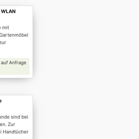
e, WLAN
e mit
 Gartenmöbel
zur
 auf Anfrage
e
unde sind bei
en. Zur
ei Handtücher