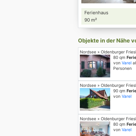
Ferienhaus
90 m²
Objekte in der Nähe 
Nordsee » Oldenburger Fries
80 qm
Feri
von
Varel
ab
Personen
Nordsee » Oldenburger Fries
90 qm
Feri
von
Varel
Nordsee » Oldenburger Fries
80 qm
Feri
von
Varel