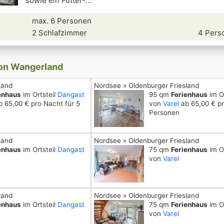
sowie ein Futter-
max. 6 Personen
2 Schlafzimmer
4 Pers
von Wangerland
land
Nordsee » Oldenburger Friesland
enhaus
im Ortsteil
Dangast
95 qm
Ferienhaus
im Or
 65,00 € pro Nacht für 5
von
Varel
ab 65,00 € pr
Personen
land
Nordsee » Oldenburger Friesland
enhaus
im Ortsteil
Dangast
75 qm
Ferienhaus
im Or
von
Varel
land
Nordsee » Oldenburger Friesland
enhaus
im Ortsteil
Dangast
75 qm
Ferienhaus
im Or
von
Varel