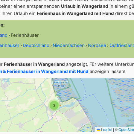
beiner einen entspannenden
Urlaub in Wangerland
in einem gü
 Ihren Urlaub ein
Ferienhaus in Wangerland mit Hund
direkt b
en:
land
Ferienhäuser
ienhäuser
Deutschland
Niedersachsen
Nordsee
Ostfrieslan
ur
Ferienhäuser in Wangerland
angezeigt. Für weitere Unterkü
 & Ferienhäuser in Wangerland mit Hund
anzeigen lassen!
3
Leaflet
|
©
OpenStr