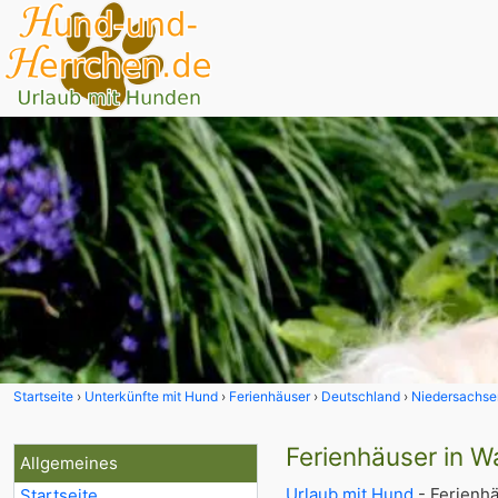
Startseite
Unterkünfte mit Hund
Ferienhäuser
Deutschland
Niedersachse
Ferienhäuser in 
Allgemeines
Urlaub mit Hund
- Ferienhä
Startseite