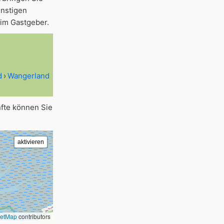
nstigen
eim Gastgeber.
d
Wangerland
nfte können Sie
eetMap
contributors