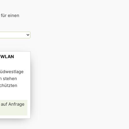
 für einen
e, WLAN
 Südwestlage
h stehen
chützten
 auf Anfrage