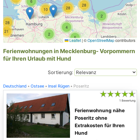
6
28
28
10
2
28
4
21
2
5
Leaflet
|
©
OpenStreetMap
contributors
Ferienwohnungen in Mecklenburg- Vorpommern
für Ihren Urlaub mit Hund
Sortierung:
Deutschland
Ostsee
Insel Rügen
Poseritz
★
★
★
★
★
1 Bewertung
Ferienwohnung nähe
Poseritz ohne
Extrakosten für Ihren
Hund