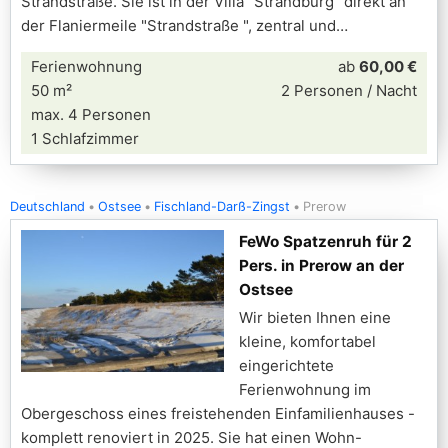
Strandstraße. Sie ist in der Villa "Strandburg" direkt an
der Flaniermeile "Strandstraße ", zentral und
Ferienwohnung
ab
60,00 €
50 m²
2 Personen / Nacht
max. 4 Personen
1 Schlafzimmer
Deutschland
Ostsee
Fischland-Darß-Zingst
Prerow
FeWo Spatzenruh für 2
Pers. in Prerow an der
Ostsee
Wir bieten Ihnen eine
kleine, komfortabel
eingerichtete
Ferienwohnung im
Obergeschoss eines freistehenden Einfamilienhauses -
komplett renoviert in 2025. Sie hat einen Wohn-