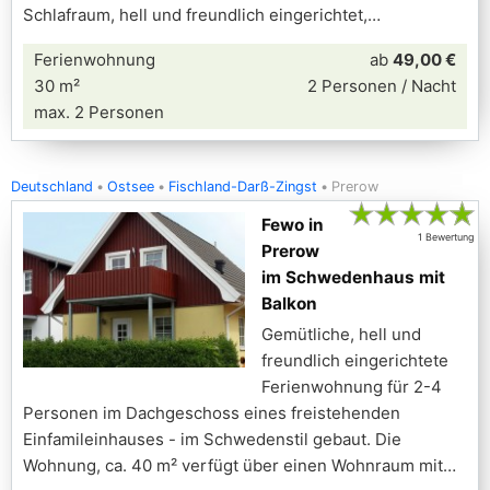
Schlafraum, hell und freundlich eingerichtet,
Ferienwohnung
ab
49,00 €
30 m²
2 Personen / Nacht
max. 2 Personen
Deutschland
Ostsee
Fischland-Darß-Zingst
Prerow
★
★
★
★
★
Fewo in
1 Bewertung
Prerow
im Schwedenhaus mit
Balkon
Gemütliche, hell und
freundlich eingerichtete
Ferienwohnung für 2-4
Personen im Dachgeschoss eines freistehenden
Einfamileinhauses - im Schwedenstil gebaut. Die
Wohnung, ca. 40 m² verfügt über einen Wohnraum mit