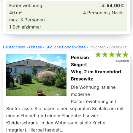
Ferienwohnung
ab
54,00 €
40 m²
4 Personen / Nacht
max. 3 Personen
1 Schlafzimmer
Deutschland
Ostsee
Südliche Boddenküste
Pruchten
Bresewitz
★
★
★
★
★
Pension
1 Bewertung
Siegert
Whg. 2 im Kranichdorf
Bresewitz
Die Wohnung ist eine
moderne
Parterrewohnung mit
Südterrasse. Sie haben einen separaten Schlafraum mit
einem Ehebett und einem Etagenbett sowie
Kleiderschrank. In den Wohnraum ist die Küche
integriert. Hierbei handelt