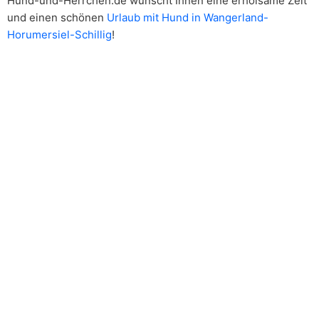
Hund-und-Herrchen.de wünscht Ihnen eine erholsame Zeit
und einen schönen
Urlaub mit Hund in Wangerland-
Horumersiel-Schillig
!