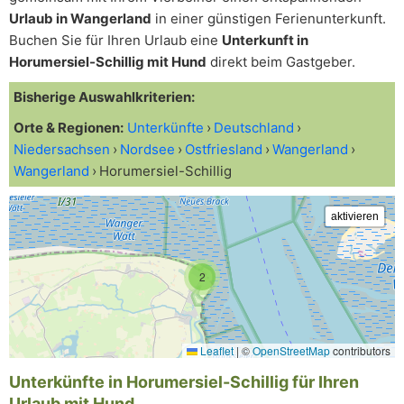
Urlaub in Wangerland
in einer günstigen Ferienunterkunft.
Buchen Sie für Ihren Urlaub eine
Unterkunft in
Horumersiel-Schillig mit Hund
direkt beim Gastgeber.
Bisherige Auswahlkriterien:
Orte & Regionen:
Unterkünfte
Deutschland
Niedersachsen
Nordsee
Ostfriesland
Wangerland
Wangerland
Horumersiel-Schillig
2
Leaflet
|
©
OpenStreetMap
contributors
Unterkünfte in Horumersiel-Schillig für Ihren
Urlaub mit Hund