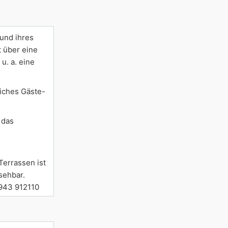
und ihres
 über eine
u. a. eine
liches Gäste-
 das
Terrassen ist
sehbar.
4943 912110