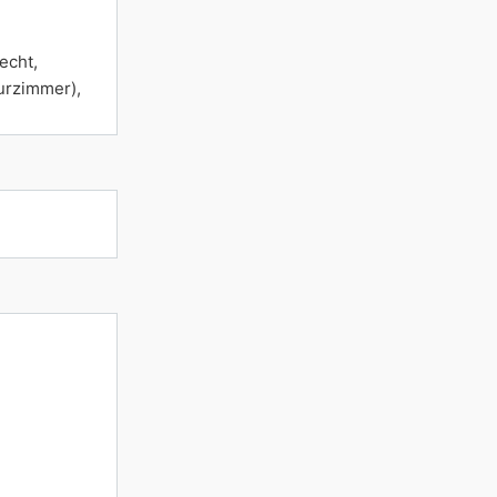
echt,
urzimmer),