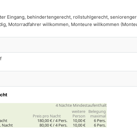
ter Eingang, behindertengerecht, rollstuhlgerecht, seniorenger
rdig, Motorradfahrer willkommen, Monteure willkommen (Monte
f
acht
4 Nächte Mindestaufenthalt
weitere
Belegung
Preis pro Nacht
Person
maximal
acht
180,00 € /
4
Pers.
10,00 €
6 Pers.
. Nacht
80,00 € /
4
Pers.
10,00 €
6 Pers.
.