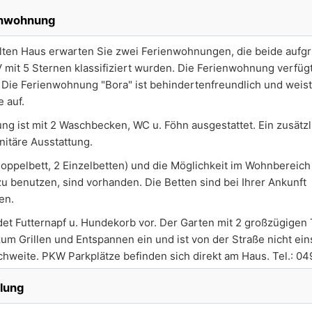
enwohnung
llten Haus erwarten Sie zwei Ferienwohnungen, die beide aufgr
it 5 Sternen klassifiziert wurden. Die Ferienwohnung verfügt
 Die Ferienwohnung "Bora" ist behindertenfreundlich und weist 
 auf.
g ist mit 2 Waschbecken, WC u. Föhn ausgestattet. Ein zusätz
nitäre Ausstattung.
oppelbett, 2 Einzelbetten) und die Möglichkeit im Wohnbereich
 zu benutzen, sind vorhanden. Die Betten sind bei Ihrer Ankunft
en.
det Futternapf u. Hundekorb vor. Der Garten mit 2 großzügigen 
zum Grillen und Entspannen ein und ist von der Straße nicht ein
ichweite. PKW Parkplätze befinden sich direkt am Haus. Tel.: 0
ilung