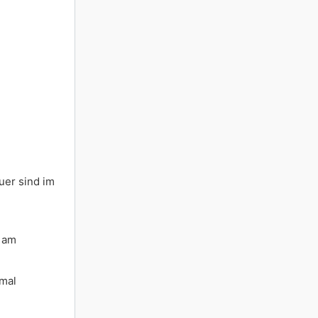
uer sind im
e am
nmal