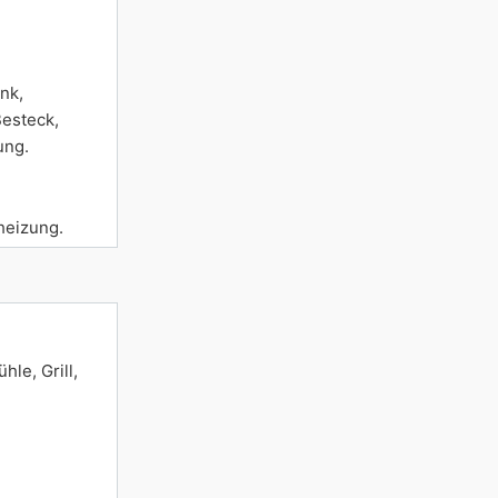
nk,
Besteck,
ung.
heizung.
le, Grill,