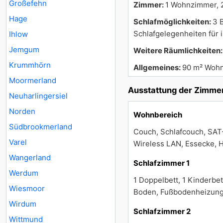
Großefehn
Zimmer:
1 Wohnzimmer, 2
Hage
Schlafmöglichkeiten:
3 
Schlafgelegenheiten für 
Ihlow
Jemgum
Weitere Räumlichkeiten
Krummhörn
Allgemeines:
90 m² Wohn
Moormerland
Ausstattung der Zimme
Neuharlingersiel
Norden
Wohnbereich
Südbrookmerland
Couch, Schlafcouch, SAT-
Varel
Wireless LAN, Essecke, H
Wangerland
Schlafzimmer 1
Werdum
1 Doppelbett, 1 Kinderbe
Wiesmoor
Boden, Fußbodenheizung
Wirdum
Schlafzimmer 2
Wittmund