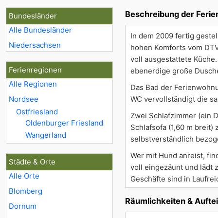
Beschreibung der Feri
Bundesländer
Alle Bundesländer
In dem 2009 fertig geste
Niedersachsen
hohen Komforts vom DTV m
voll ausgestattete Küche.
Ferienregionen
ebenerdige große Dusche
Alle Regionen
Das Bad der Ferienwohnun
Nordsee
WC vervollständigt die sa
Ostfriesland
Zwei Schlafzimmer (ein D
Oldenburger Friesland
Schlafsofa (1,60 m breit)
Wangerland
selbstverständlich bezog
Wer mit Hund anreist, fin
Städte & Orte
voll eingezäunt und lädt 
Alle Orte
Geschäfte sind in Laufre
Blomberg
Räumlichkeiten & Aufte
Dornum