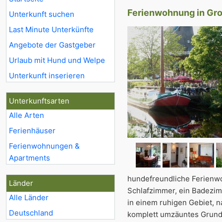
Ferienwohnung in Gr
Unterkunft suchen
Last Minute Unterkünfte
Angebote der Gastgeber
Urlaub mit Hund und Welpe
Unterkunft inserieren
Unterkunftsarten
Alle Arten
Ferienhäuser
Ferienwohnungen &
Apartments
hundefreundliche Ferienwo
Länder
Schlafzimmer, ein Badezim
Alle Länder
in einem ruhigen Gebiet, 
Deutschland
komplett umzäuntes Grund