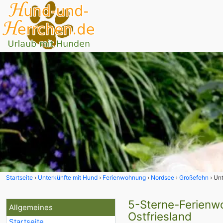
Startseite
Unterkünfte mit Hund
Ferienwohnung
Nordsee
Großefehn
Unt
5-Sterne-Ferienwo
Allgemeines
Ostfriesland
Startseite