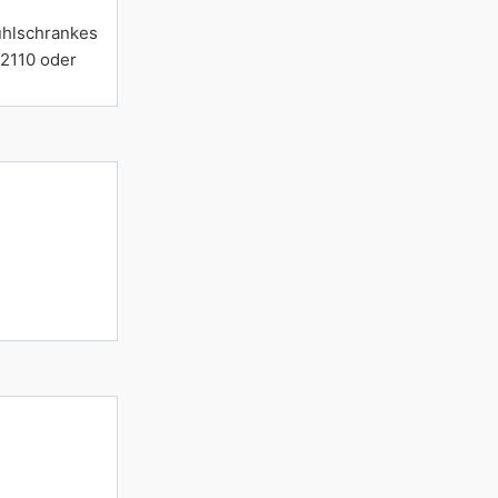
ühlschrankes
12110 oder