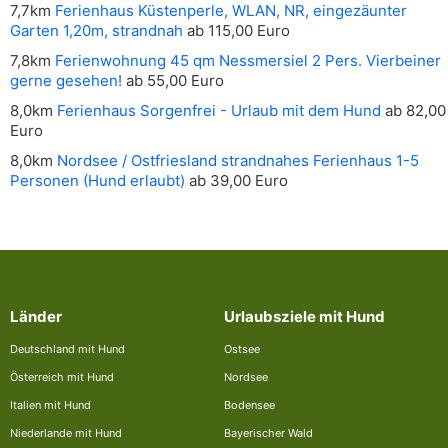
7,7km
Ferienhaus Küstenperle, WLAN, NR, eingezäunter
Garten 1,20m, strandnah
ab 115,00 Euro
7,8km
Ferienwohnung 45 qm Nessmersiel 2 Pers. Vierbeiner
gerne gesehen!
ab 55,00 Euro
8,0km
Ferienhaus Sorgenfrei - Urlaub mit dem Hund
ab 82,00
Euro
8,0km
Nordsee / Ostfriesland strandnahes Ferienhaus 1-5
Personen (Hund erlaubt)
ab 39,00 Euro
Länder
Urlaubsziele mit Hund
Deutschland mit Hund
Ostsee
Österreich mit Hund
Nordsee
Italien mit Hund
Bodensee
Niederlande mit Hund
Bayerischer Wald