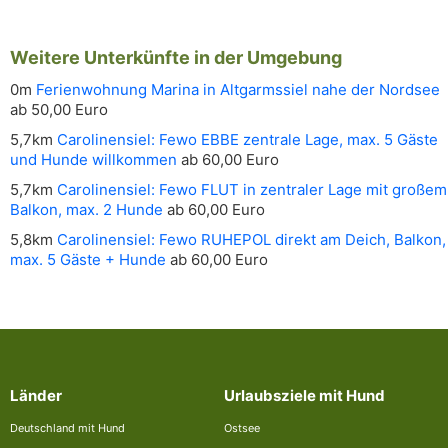
Weitere Unterkünfte in der Umgebung
0m
Ferienwohnung Marina in Altgarmssiel nahe der Nordsee
ab 50,00 Euro
5,7km
Carolinensiel: Fewo EBBE zentrale Lage, max. 5 Gäste
und Hunde willkommen
ab 60,00 Euro
5,7km
Carolinensiel: Fewo FLUT in zentraler Lage mit großem
Balkon, max. 2 Hunde
ab 60,00 Euro
5,8km
Carolinensiel: Fewo RUHEPOL direkt am Deich, Balkon,
max. 5 Gäste + Hunde
ab 60,00 Euro
Länder
Urlaubsziele mit Hund
Deutschland mit Hund
Ostsee