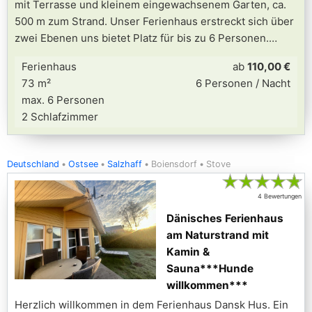
mit Terrasse und kleinem eingewachsenem Garten, ca.
500 m zum Strand. Unser Ferienhaus erstreckt sich über
zwei Ebenen uns bietet Platz für bis zu 6 Personen.
Ferienhaus
ab
110,00 €
73 m²
6 Personen / Nacht
max. 6 Personen
2 Schlafzimmer
Deutschland
Ostsee
Salzhaff
Boiensdorf
Stove
★
★
★
★
★
4 Bewertungen
Dänisches Ferienhaus
am Naturstrand mit
Kamin &
Sauna***Hunde
willkommen***
Herzlich willkommen in dem Ferienhaus Dansk Hus. Ein