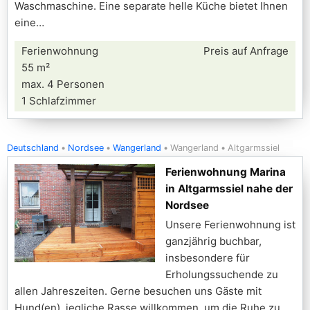
Waschmaschine. Eine separate helle Küche bietet Ihnen
eine
Ferienwohnung
Preis auf Anfrage
55 m²
max. 4 Personen
1 Schlafzimmer
Deutschland
Nordsee
Wangerland
Wangerland
Altgarmssiel
Ferienwohnung Marina
in Altgarmssiel nahe der
Nordsee
Unsere Ferienwohnung ist
ganzjährig buchbar,
insbesondere für
Erholungssuchende zu
allen Jahreszeiten. Gerne besuchen uns Gäste mit
Hund(en), jegliche Rasse willkommen, um die Ruhe zu