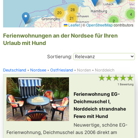
28
20
4
21
2
Leaflet
|
©
OpenStreetMap
contributors
Ferienwohnungen an der Nordsee für Ihren
Urlaub mit Hund
Sortierung:
Deutschland
Nordsee
Ostfriesland
Norden
Norddeich
★
★
★
★
★
1 Bewertung
Ferienwohnung EG-
Deichmuschel I,
Norddeich strandnahe
Fewo mit Hund
Neuwertige, schöne EG-
Ferienwohnung, Deichmuschel aus 2006 direkt am