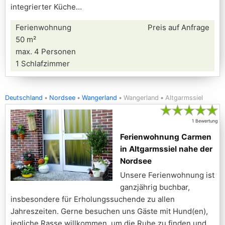
integrierter Küche
Ferienwohnung
Preis auf Anfrage
50 m²
max. 4 Personen
1 Schlafzimmer
Deutschland
Nordsee
Wangerland
Wangerland
Altgarmssiel
★
★
★
★
★
1 Bewertung
Ferienwohnung Carmen
in Altgarmssiel nahe der
Nordsee
Unsere Ferienwohnung ist
ganzjährig buchbar,
insbesondere für Erholungssuchende zu allen
Jahreszeiten. Gerne besuchen uns Gäste mit Hund(en),
jegliche Rasse willkommen, um die Ruhe zu finden und