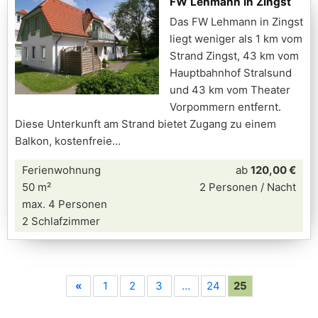
FW Lehmann in Zingst
Das FW Lehmann in Zingst
liegt weniger als 1 km vom
Strand Zingst, 43 km vom
Hauptbahnhof Stralsund
und 43 km vom Theater
Vorpommern entfernt.
Diese Unterkunft am Strand bietet Zugang zu einem
Balkon, kostenfreie
Ferienwohnung
ab
120,00 €
50 m²
2 Personen / Nacht
max. 4 Personen
2 Schlafzimmer
«
1
2
3
…
24
25