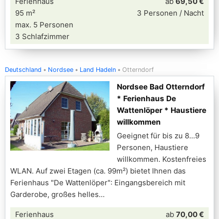
Ferienhaus
ab
69,50 €
95 m²
3 Personen / Nacht
max. 5 Personen
3 Schlafzimmer
Deutschland
Nordsee
Land Hadeln
Otterndorf
Nordsee Bad Otterndorf
* Ferienhaus De
Wattenlöper * Haustiere
willkommen
Geeignet für bis zu 8...9
Personen, Haustiere
willkommen. Kostenfreies
WLAN. Auf zwei Etagen (ca. 99m²) bietet Ihnen das
Ferienhaus "De Wattenlöper": Eingangsbereich mit
Garderobe, großes helles
Ferienhaus
ab
70,00 €