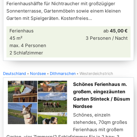
Ferienhaushälfte für Nichtraucher mit großzügiger
Sonnenterrasse, Gartenmöbeln sowie einem kleinen
Garten mit Spielgeräten. Kostenfreies
Ferienhaus
ab
45,00 €
45 m²
3 Personen / Nacht
max. 4 Personen
2 Schlafzimmer
Deutschland
Nordsee
Dithmarschen
Westerdeichstrich
Schönes Ferienhaus m.
großem, eingezäunten
Garten Stinteck / Büsum
Nordsee
Schönes, einzeln
stehendes, 70qm großes
Ferienhaus mit großem
Garten, vier Zimmern(2 Schlafzimmer für je 2 bzw. 3