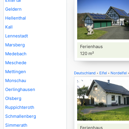
Extertal
Geldern
Hellenthal
Kall
Lennestadt
Marsberg
Ferienhaus
120 m²
Medebach
Meschede
Mettingen
Deutschland
Eifel
Nordeifel
Monschau
Oerlinghausen
Olsberg
Ruppichteroth
Schmallenberg
Simmerath
Ferienhaus