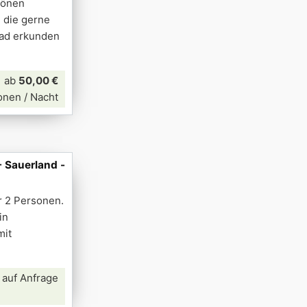
hönen
 die gerne
rad erkunden
ab
50,00 €
onen / Nacht
 Sauerland -
r 2 Personen.
in
mit
 auf Anfrage