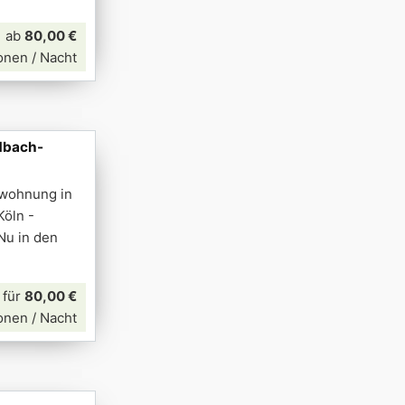
ab
80,00 €
onen / Nacht
dbach-
nwohnung in
Köln -
Nu in den
für
80,00 €
onen / Nacht