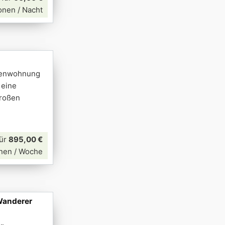
onen / Nacht
rienwohnung
 eine
großen
für
895,00 €
nen / Woche
 Wanderer