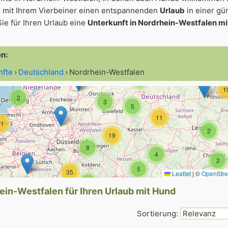
23
 mit Ihrem Vierbeiner einen entspannenden
Urlaub
in einer gü
32
5
ie für Ihren Urlaub eine
Unterkunft in Nordrhein-Westfalen m
22
31
9
43
55
2
en:
5
2
nfte
Deutschland
Nordrhein-Westfalen
2
1
2
3
5
11
11
2
19
8
4
2
5
35
Leaflet
|
©
OpenStr
5
6
ein-Westfalen für Ihren Urlaub mit Hund
5
2
3
Sortierung:
14