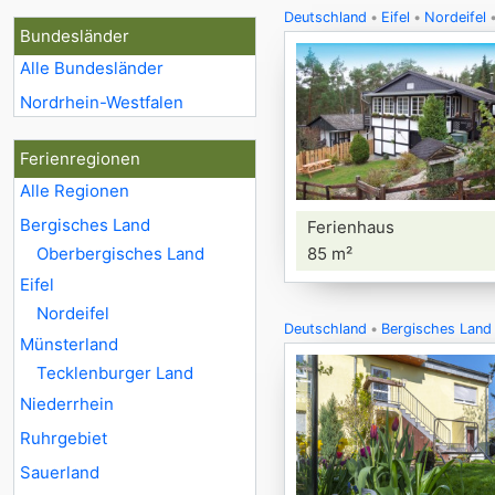
Deutschland
Eifel
Nordeifel
Bundesländer
Alle Bundesländer
Nordrhein-Westfalen
Ferienregionen
Alle Regionen
Bergisches Land
Ferienhaus
Oberbergisches Land
85 m²
Eifel
Nordeifel
Deutschland
Bergisches Land
Münsterland
Tecklenburger Land
Niederrhein
Ruhrgebiet
Sauerland