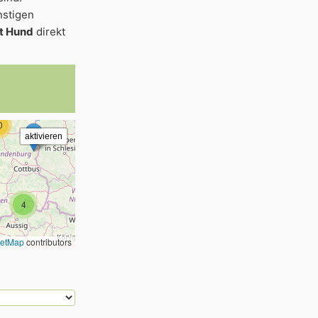
nstigen
2
it Hund
direkt
2
2
0
4
eetMap
contributors