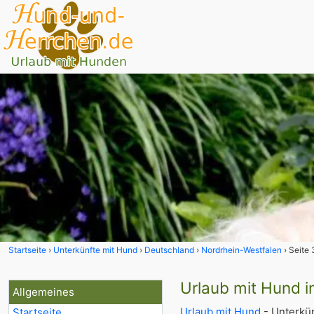
Startseite
Unterkünfte mit Hund
Deutschland
Nordrhein-Westfalen
Seite 
Urlaub mit Hund i
Allgemeines
Urlaub mit Hund
- Unterkün
Startseite