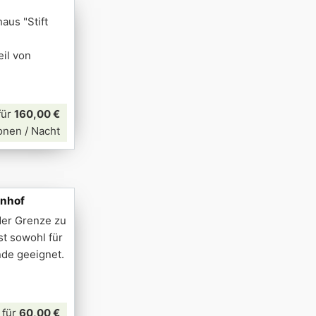
aus "Stift
il von
für
160,00 €
onen / Nacht
rnhof
der Grenze zu
st sowohl für
nde geeignet.
für
60,00 €