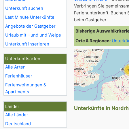
Verbringen Sie gemeinsam
Unterkunft suchen
Ferienunterkunft. Buchen S
Last Minute Unterkünfte
beim Gastgeber.
Angebote der Gastgeber
Bisherige Auswahlkriteri
Urlaub mit Hund und Welpe
Orte & Regionen:
Unterkü
Unterkunft inserieren
Unterkunftsarten
Alle Arten
Ferienhäuser
Ferienwohnungen &
Apartments
Länder
Unterkünfte in Nordrh
Alle Länder
9
Deutschland