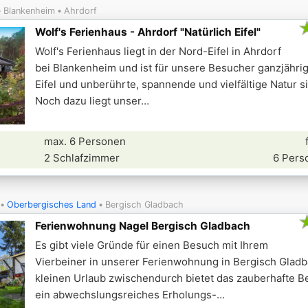
11
Blankenheim
Ahrdorf
Wolf's Ferienhaus - Ahrdorf "Natürlich Eifel"
2
6
29
Wolf's Ferienhaus liegt in der Nord-Eifel in Ahrdorf
21
bei Blankenheim und ist für unsere Besucher ganzjährig
Eifel und unberührte, spannende und vielfältige Natur si
Noch dazu liegt unser
max. 6 Personen
2 Schlafzimmer
6 Pers
Oberbergisches Land
Bergisch Gladbach
Ferienwohnung Nagel Bergisch Gladbach
Es gibt viele Gründe für einen Besuch mit Ihrem
Vierbeiner in unserer Ferienwohnung in Bergisch Gladb
kleinen Urlaub zwischendurch bietet das zauberhafte B
ein abwechslungsreiches Erholungs-