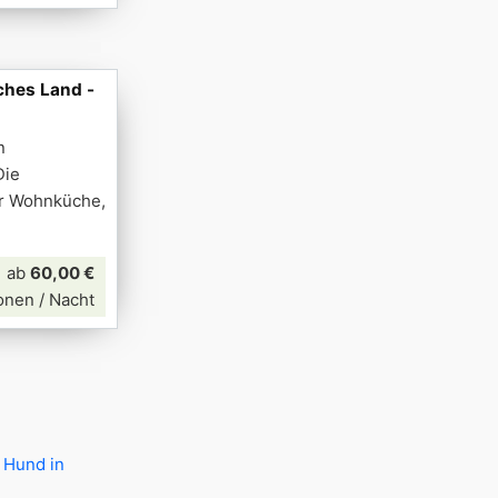
ches Land -
n
Die
r Wohnküche,
ab
60,00 €
onen / Nacht
 Hund in