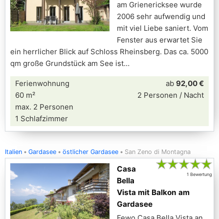
am Grienericksee wurde
2006 sehr aufwendig und
mit viel Liebe saniert. Vom
Fenster aus erwartet Sie
ein herrlicher Blick auf Schloss Rheinsberg. Das ca. 5000
qm große Grundstück am See ist
Ferienwohnung
ab
92,00 €
60 m²
2 Personen / Nacht
max. 2 Personen
1 Schlafzimmer
Italien
Gardasee
östlicher Gardasee
San Zeno di Montagna
★
★
★
★
★
Casa
1 Bewertung
Bella
Vista mit Balkon am
Gardasee
Fewo Casa Bella Vista an