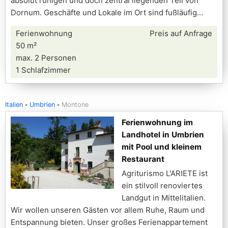
absolut ruhigen und doch zentral liegenden Teil von
Dornum. Geschäfte und Lokale im Ort sind fußläufig
Ferienwohnung
Preis auf Anfrage
50 m²
max. 2 Personen
1 Schlafzimmer
Italien
Umbrien
Montone
Ferienwohnung im
Landhotel in Umbrien
mit Pool und kleinem
Restaurant
Agriturismo L'ARIETE ist
ein stilvoll renoviertes
Landgut in Mittelitalien.
Wir wollen unseren Gästen vor allem Ruhe, Raum und
Entspannung bieten. Unser großes Ferienappartement