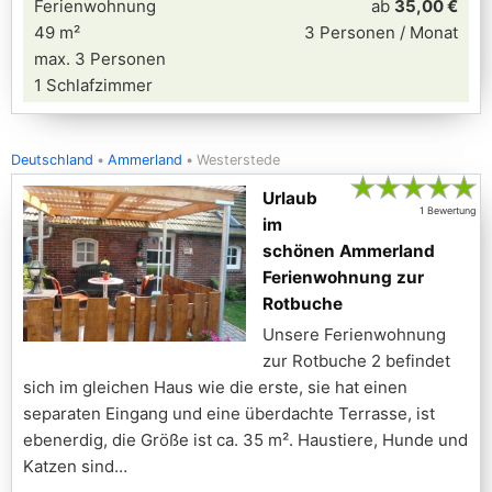
Ferienwohnung
ab
35,00 €
49 m²
3 Personen / Monat
max. 3 Personen
1 Schlafzimmer
Deutschland
Ammerland
Westerstede
★
★
★
★
★
Urlaub
1 Bewertung
im
schönen Ammerland
Ferienwohnung zur
Rotbuche
Unsere Ferienwohnung
zur Rotbuche 2 befindet
sich im gleichen Haus wie die erste, sie hat einen
separaten Eingang und eine überdachte Terrasse, ist
ebenerdig, die Größe ist ca. 35 m². Haustiere, Hunde und
Katzen sind