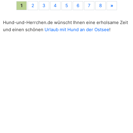
1
2
3
4
5
6
7
8
»
Hund-und-Herrchen.de wünscht Ihnen eine erholsame Zeit
und einen schönen
Urlaub mit Hund an der Ostsee
!