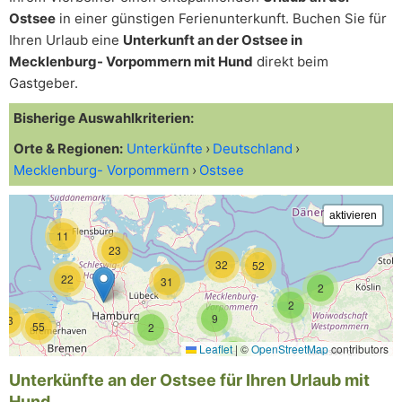
Ostsee
in einer günstigen Ferienunterkunft. Buchen Sie für
Ihren Urlaub eine
Unterkunft an der Ostsee in
Mecklenburg- Vorpommern mit Hund
direkt beim
Gastgeber.
Bisherige Auswahlkriterien:
Orte & Regionen:
Unterkünfte
Deutschland
Mecklenburg- Vorpommern
Ostsee
11
23
32
52
22
31
2
2
9
43
55
2
Leaflet
|
©
OpenStreetMap
contributors
5
Unterkünfte an der Ostsee für Ihren Urlaub mit
Hund