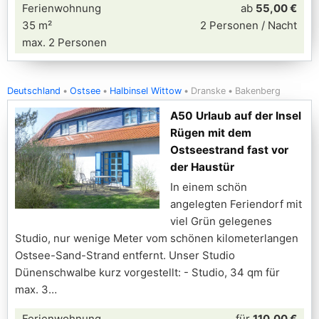
Ferienwohnung
ab
55,00 €
35 m²
2 Personen / Nacht
max. 2 Personen
Deutschland
Ostsee
Halbinsel Wittow
Dranske
Bakenberg
A50 Urlaub auf der Insel
Rügen mit dem
Ostseestrand fast vor
der Haustür
In einem schön
angelegten Feriendorf mit
viel Grün gelegenes
Studio, nur wenige Meter vom schönen kilometerlangen
Ostsee-Sand-Strand entfernt. Unser Studio
Dünenschwalbe kurz vorgestellt: - Studio, 34 qm für
max. 3
Ferienwohnung
für
110,00 €