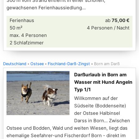
300 m vom Strand entfernt in einer schönen,
gewachsenen Ferienhaussiedlung
Ferienhaus
ab
75,00 €
50 m²
4 Personen / Nacht
max. 4 Personen
2 Schlafzimmer
Deutschland
Ostsee
Fischland-Darß-Zingst
Born am Darß
Darßurlaub in Born am
Wasser mit Hund Angeln
Typ 1/1
Willkommen auf der
Südseite (Boddenseite)
der Ostsee Halbinsel
Darss in Born... Zwischen
Ostsee und Bodden, Wald und weiten Wiesen, liegt das
ehemalige Seefahrer-und Fischerdorf Born - direkt im