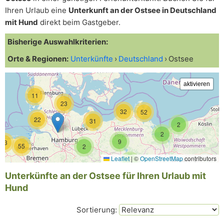
Ihren Urlaub eine
Unterkunft an der Ostsee in Deutschland
mit Hund
direkt beim Gastgeber.
Bisherige Auswahlkriterien:
Orte & Regionen:
Unterkünfte
Deutschland
Ostsee
11
23
32
52
22
31
2
2
9
43
55
2
Leaflet
|
©
OpenStreetMap
contributors
5
Unterkünfte an der Ostsee für Ihren Urlaub mit
Hund
Sortierung: