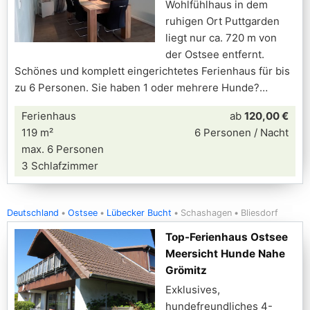
Wohlfühlhaus in dem
ruhigen Ort Puttgarden
liegt nur ca. 720 m von
der Ostsee entfernt.
Schönes und komplett eingerichtetes Ferienhaus für bis
zu 6 Personen. Sie haben 1 oder mehrere Hunde?
Ferienhaus
ab
120,00 €
119 m²
6 Personen / Nacht
max. 6 Personen
3 Schlafzimmer
Deutschland
Ostsee
Lübecker Bucht
Schashagen
Bliesdorf
Top-Ferienhaus Ostsee
Meersicht Hunde Nahe
Grömitz
Exklusives,
hundefreundliches 4-