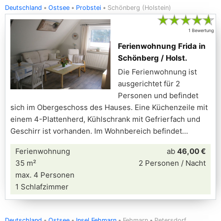
Deutschland
Ostsee
Probstei
Schönberg (Holstein)
★
★
★
★
★
1 Bewertung
Ferienwohnung Frida in
Schönberg / Holst.
Die Ferienwohnung ist
ausgerichtet für 2
Personen und befindet
sich im Obergeschoss des Hauses. Eine Küchenzeile mit
einem 4-Plattenherd, Kühlschrank mit Gefrierfach und
Geschirr ist vorhanden. Im Wohnbereich befindet
Ferienwohnung
ab
46,00 €
35 m²
2 Personen / Nacht
max. 4 Personen
1 Schlafzimmer
Deutschland
Ostsee
Insel Fehmarn
Fehmarn
Petersdorf