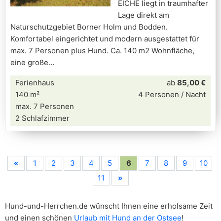
EICHE liegt in traumhafter
Lage direkt am
Naturschutzgebiet Borner Holm und Bodden.
Komfortabel eingerichtet und modern ausgestattet für
max. 7 Personen plus Hund. Ca. 140 m2 Wohnfläche,
eine große
Ferienhaus
ab
85,00 €
140 m²
4 Personen / Nacht
max. 7 Personen
2 Schlafzimmer
«
1
2
3
4
5
6
7
8
9
10
11
»
Hund-und-Herrchen.de wünscht Ihnen eine erholsame Zeit
und einen schönen
Urlaub mit Hund an der Ostsee
!