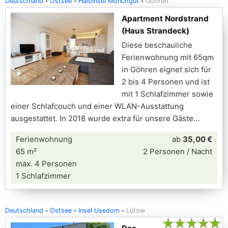
Deutschland
Ostsee
Halbinsel Mönchgut
Göhren
Apartment Nordstrand
(Haus Strandeck)
Diese beschauliche
Ferienwohnung mit 65qm
in Göhren eignet sich für
2 bis 4 Personen und ist
mit 1 Schlafzimmer sowie
einer Schlafcouch und einer WLAN-Ausstattung
ausgestattet. In 2018 wurde extra für unsere Gäste
Ferienwohnung
ab
35,00 €
65 m²
2 Personen / Nacht
max. 4 Personen
1 Schlafzimmer
Deutschland
Ostsee
Insel Usedom
Lütow
★
★
★
★
★