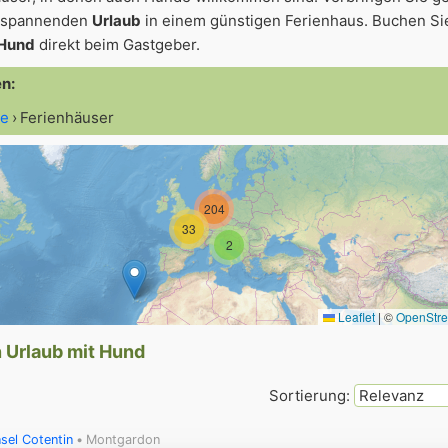
ntspannenden
Urlaub
in einem günstigen Ferienhaus. Buchen Sie
 Hund
direkt beim Gastgeber.
en:
te
Ferienhäuser
204
33
2
Leaflet
|
©
OpenStr
n Urlaub mit Hund
Sortierung:
nsel Cotentin
Montgardon