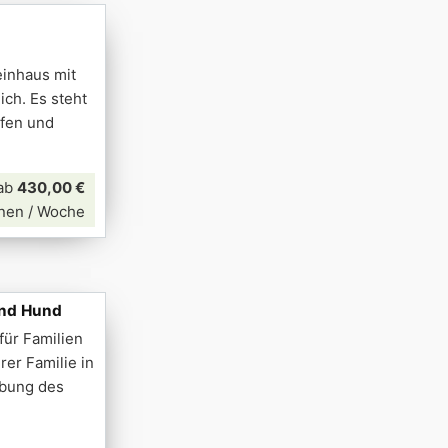
einhaus mit
ch. Es steht
ofen und
ab
430,00 €
nen / Woche
und Hund
für Familien
rer Familie in
ebung des