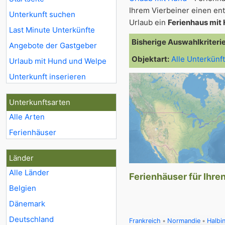
Ihrem Vierbeiner einen e
Unterkunft suchen
Urlaub ein
Ferienhaus mit
Last Minute Unterkünfte
Bisherige Auswahlkriteri
Angebote der Gastgeber
Objektart:
Alle Unterkünf
Urlaub mit Hund und Welpe
Unterkunft inserieren
Unterkunftsarten
Alle Arten
Ferienhäuser
Länder
Alle Länder
Ferienhäuser für Ihre
Belgien
Dänemark
Deutschland
Frankreich
Normandie
Halbi