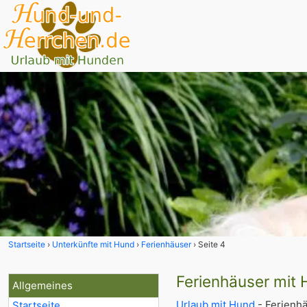
Startseite
Unterkünfte mit Hund
Ferienhäuser
Seite 4
Ferienhäuser mit
Allgemeines
Urlaub mit Hund
- Ferienh
Startseite