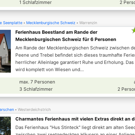
1 Schlafzimmer
2 Pers
e Seenplatte
Mecklenburgische Schweiz
Warrenzin
Ferienhaus Beestland am Rande der
Mecklenburgischen Schweiz für 6 Personen
Am Rande der Mecklenburgischen Schweiz zwischen d
Peene und Trebel befindet sich dieses traumhafte Ferie
herrlicher Alleinlage garantiert Ruhe und Erholung. Da
wird komplett von Wiesen und
max. 7 Personen
3 Schlafzimmer
2 Perso
arschen
Westerdeichstrich
Charmantes Ferienhaus mit vielen Extras direkt an 
Das Ferienhaus "Hus Stinteck" liegt direkt am alten See
zwischen zwei reetgedeckten Häusern an einer Anliege