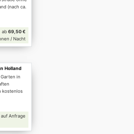
nd (nach ca.
ab
69,50 €
onen / Nacht
in Holland
 Garten in
aften
h kostenlos
 auf Anfrage