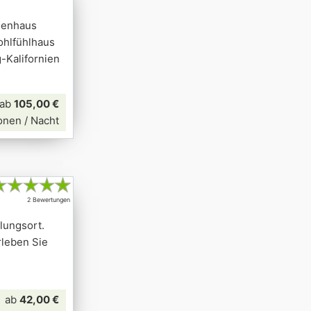
rienhaus
ohlfühlhaus
-Kalifornien
ab
105,00 €
onen / Nacht
★
★
★
★
★
2 Bewertungen
lungsort.
rleben Sie
ab
42,00 €