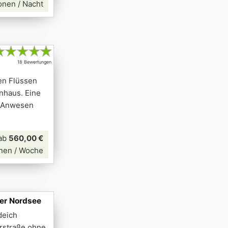
onen / Nacht
★
★
★
★
★
18 Bewertungen
en Flüssen
nhaus. Eine
s Anwesen
ab
560,00 €
nen / Woche
der Nordsee
deich
rstraße ohne