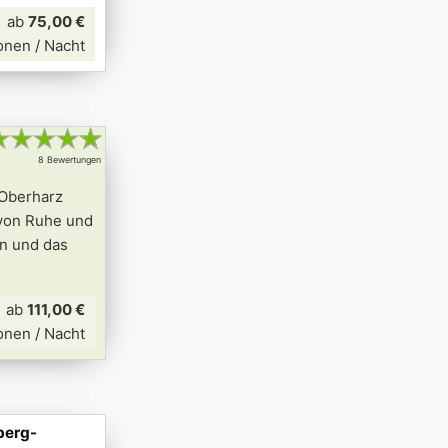
ab
75,00 €
onen / Nacht
★
★
★
★
★
8 Bewertungen
 Oberharz
 von Ruhe und
n und das
ab
111,00 €
onen / Nacht
berg-