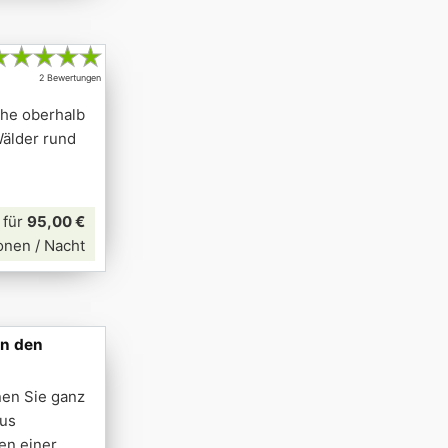
★
★
★
★
★
2 Bewertungen
höhe oberhalb
Wälder rund
für
95,00 €
onen / Nacht
in den
nen Sie ganz
aus
ten einer