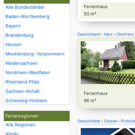
Ferienhaus
Alle Bundesländer
50 m²
Baden-Württemberg
Bayern
Deutschland
Harz
Oberharz
Brandenburg
Hessen
Mecklenburg- Vorpommern
Niedersachsen
Nordrhein-Westfalen
Rheinland-Pfalz
Sachsen-Anhalt
Ferienhaus
Schleswig-Holstein
96 m²
Ferienregionen
Deutschland
Ostsee
Probste
Alle Regionen
Allgäu