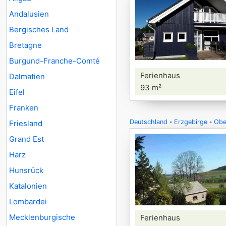
Andalusien
Bergisches Land
Bretagne
Burgund-Franche-Comté
Ferienhaus
Dalmatien
93 m²
Eifel
Franken
Deutschland
Erzgebirge
Obe
Friesland
Grand Est
Harz
Hunsrück
Katalonien
Lombardei
Mecklenburgische
Ferienhaus