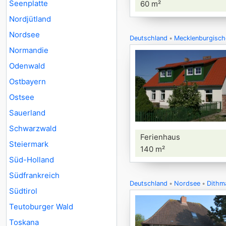
Seenplatte
60 m²
Nordjütland
Nordsee
Deutschland
Mecklenburgisch
Normandie
Odenwald
Ostbayern
Ostsee
Sauerland
Schwarzwald
Ferienhaus
Steiermark
140 m²
Süd-Holland
Südfrankreich
Deutschland
Nordsee
Dithm
Südtirol
Teutoburger Wald
Toskana