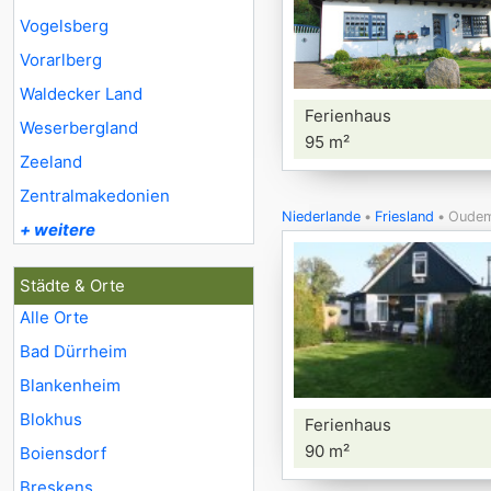
Vogelsberg
Vorarlberg
Waldecker Land
Ferienhaus
Weserbergland
95 m²
Zeeland
Zentralmakedonien
Niederlande
Friesland
Oudem
+ weitere
Städte & Orte
Alle Orte
Bad Dürrheim
Blankenheim
Blokhus
Ferienhaus
90 m²
Boiensdorf
Breskens