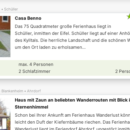
l
Schüller
Casa Benno
Das 75 Quadratmeter große Ferienhaus liegt in
Schüller, inmitten der Eifel. Schüller liegt auf einer An
des Kylltals. Die herrliche Landschaft und die schönen 
um den Ort laden zu erholsamen
max. 4 Personen
2 Schlafzimmer
2 Pers
Blankenheim
Ahrdorf
Haus mit Zaun an beliebten Wanderrouten mit Blick 
Sternenhimmel
Schon bei Ihrer Ankunft am Ferienhaus Wanderlust kön
leicht den Duft der Kiefernbäume riechen. Das Ferienh
Wanderlust liegt im Feriendorf Ahrdorf, ungestört inmit